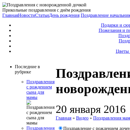
Прикольные поздравления с днём рождения
Главная
Новости
Статьи
День рождения
Поздравление начальни
Подарки и сю
Пожелания и п
Поздр
Позд
Цветы 
Последние в
Поздравлен
рубрике
Поздравления
новорожден
с рождением
сына для
мамы
20 января 2016
Главная
»
Видео
»
Поздравления ма
Поздравления
Поздравление с рождением доче