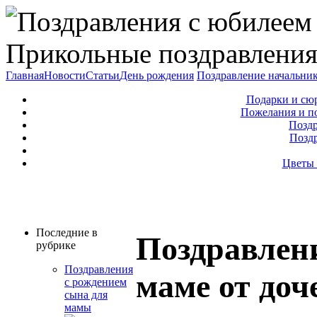
Прикольные поздравления
Главная
Новости
Статьи
День рождения
Поздравление начальни
Подарки и сю
Пожелания и п
Поздр
Позд
Цветы 
Последние в
Поздравлен
рубрике
Поздравления
маме от доч
с рождением
сына для
мамы