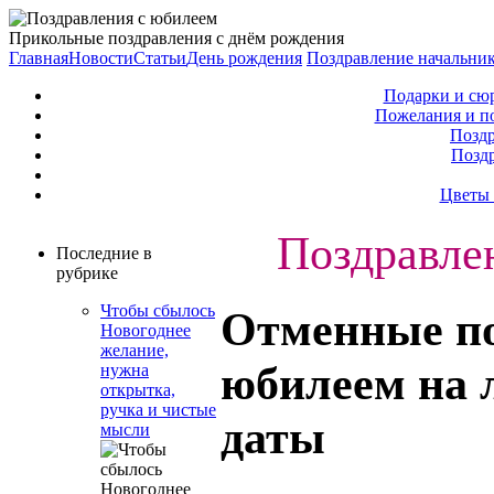
Прикольные поздравления с днём рождения
Главная
Новости
Статьи
День рождения
Поздравление начальни
Подарки и сю
Пожелания и п
Поздр
Позд
Цветы 
Поздравле
Последние в
рубрике
Чтобы сбылось
Отменные по
Новогоднее
желание,
юбилеем на 
нужна
открытка,
ручка и чистые
даты
мысли