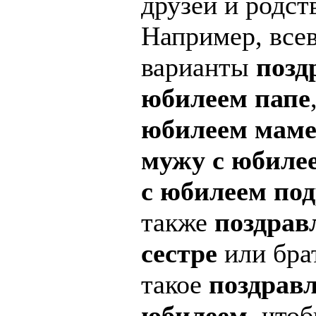
друзей и родст
Например, все
варианты
позд
юбилеем папе
юбилеем мам
мужу с юбиле
с юбилеем по
также
поздрав
сестре
или бра
такое
поздравл
юбилеем
, что