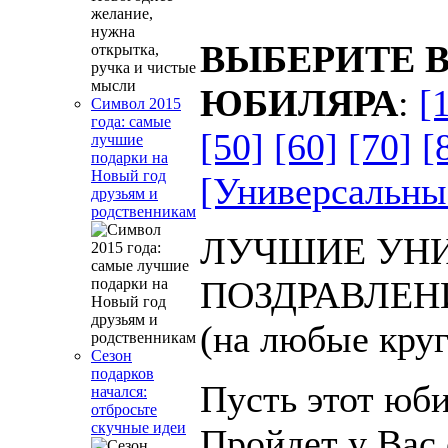
ВЫБЕРИТЕ В
ЮБИЛЯРА
:
[
Символ 2015
года: самые
[50]
[60]
[70]
[
лучшие
подарки на
Новый год
[Универсальны
друзьям и
родственникам
ЛУЧШИЕ УН
ПОЗДРАВЛЕН
(на любые круг
Сезон
подарков
Пусть этот юб
начался:
отбросьте
скучные идеи
Пройдет у Вас 