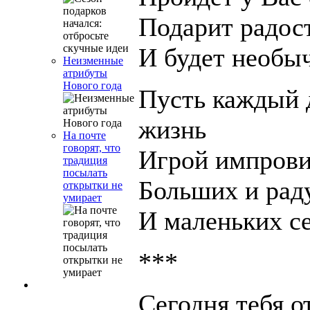
Подарит радост
И будет необы
Неизменные
атрибуты
Нового года
Пусть каждый 
жизнь
На почте
говорят, что
Игрой импрови
традиция
посылать
Больших и рад
открытки не
умирает
И маленьких с
***
Сегодня тебя о