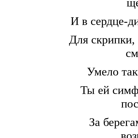
ще
И в сердце-д
Для скрипки, 
см
Умело так
Ты ей симф
по
За берега
воз