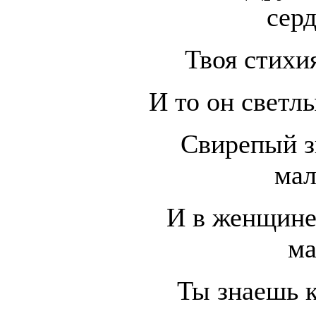
сер
Твоя стихи
И то он светл
Свирепый з
мал
И в женщине
ма
Ты знаешь 