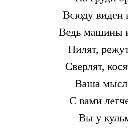
Всюду виден 
Ведь машины н
Пилят, режут
Сверлят, кося
Ваша мысль
С вами легче
Вы у кульм