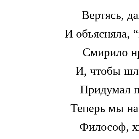
Вертясь, да
И объясняла, “
Смирило нр
И, чтобы шл
Придумал п
Теперь мы н
Философ, х