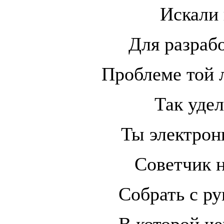
Искали
Для разраб
Проблеме той 
Так уде
Ты электрон
Советчик 
Собрать с ру
В которой че