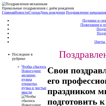
Прикольные поздравления с днём рождения
Главная
Новости
Статьи
День рождения
Поздравление начальни
Подарки и сю
Пожелания и п
Поздр
Позд
Цветы 
Поздравле
Последние в
рубрике
Чтобы сбылось
Свои
поздрав
Новогоднее
желание,
его професси
нужна
открытка,
ручка и чистые
праздником 
мысли
подготовить к