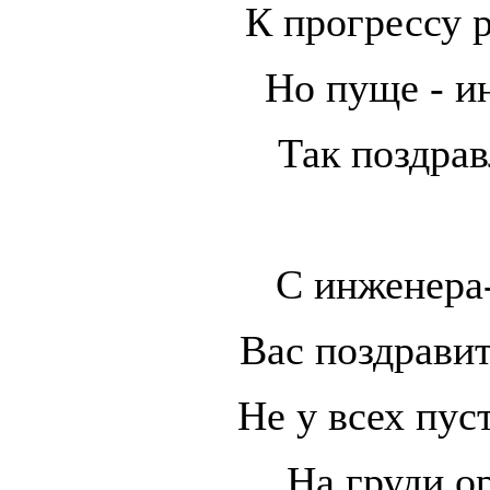
К прогрессу 
Но пуще - и
Так поздрав
С инженера
Вас поздрави
Не у всех пус
На груди о