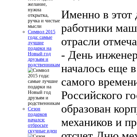
Именно в этот 
работники маш
Символ 2015
года: самые
отрасли отмеч
лучшие
подарки на
- День инженер
Новый год
друзьям и
началось еще в 
родственникам
самого времени
Российского го
образован кор
Сезон
подарков
механиков и пр
начался:
отбросьте
скучные идеи
отсчет Дню ме