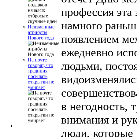
профессия эта 
намного раньш
Неизменные
атрибуты
появлением ме
Нового года
ежедневно исп
На почте
людьми, посто
говорят, что
традиция
видоизменялис
посылать
открытки не
умирает
совершенствов
в негодность, 
внимания и рук
люди, которые