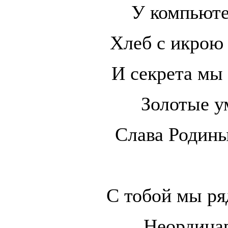
У компьюте
Хлеб с икрою 
И секрета мы 
Золотые ум
Слава Родины
С тобой мы ря
Неордина