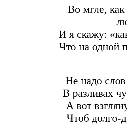
Во мгле, как
л
И я скажу: «ка
Что на одной п
Не надо слов
В разливах ч
А вот взгляну
Чтоб долго-д