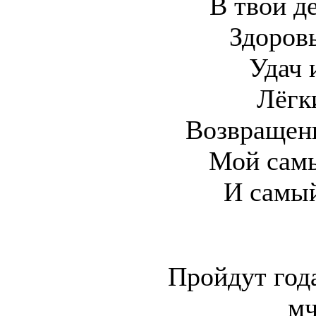
В твой д
Здоровь
Удач 
Лёгк
Возвращен
Мой сам
И самый
Пройдут год
мч