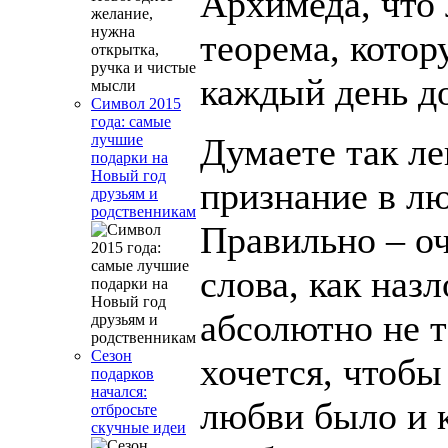
Архимеда, что 
теорема, кото
каждый день до
Символ 2015
года: самые
лучшие
Думаете так ле
подарки на
Новый год
признание в л
друзьям и
родственникам
Правильно – о
слова, как назл
абсолютно не 
Сезон
хочется, чтобы
подарков
начался:
любви было и 
отбросьте
скучные идеи