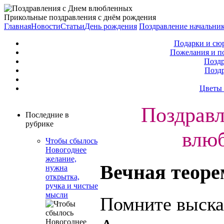
Прикольные поздравления с днём рождения
Главная
Новости
Статьи
День рождения
Поздравление начальни
Подарки и сю
Пожелания и п
Поздр
Позд
Цветы 
Поздравл
Последние в
рубрике
влю
Чтобы сбылось
Новогоднее
желание,
Вечная теор
нужна
открытка,
ручка и чистые
мысли
Помните выска