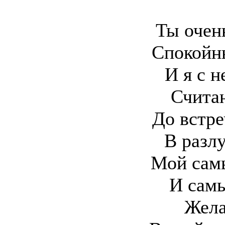
Ты очен
Спокойн
И я с 
Счита
До встре
В разлу
Мой сам
И сам
Жела