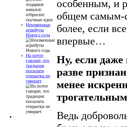
особенным, и 
общем самым-
Неизменные
более, если вс
атрибуты
Нового года
впервые…
На почте
Ну, если даже 
говорят, что
традиция
разве призна
посылать
открытки не
менее искрен
умирает
трогательны
Ведь добровол