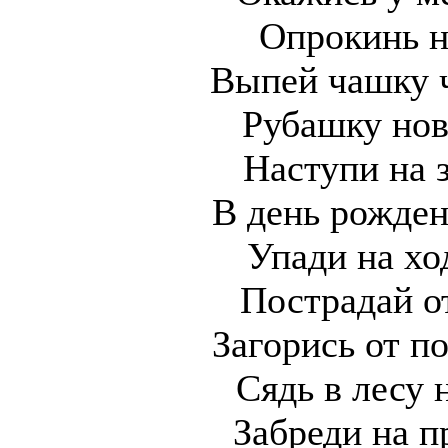
Опрокинь н
Выпей чашку ч
Рубашку нов
Наступи на 
В день рожден
Упади на хо
Пострадай о
Загорись от п
Сядь в лесу 
Забреди на п