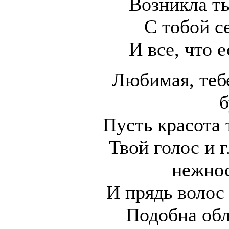
Возникла ты
С тобой с
И все, что е
Любимая, теб
б
Пусть красота 
Твой голос и 
нежнос
И прядь волос
Подобна об