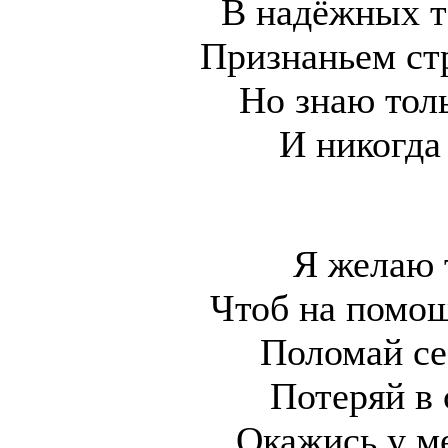
В надёжных т
Признаньем ст
Но знаю тол
И никогда
Я желаю 
Чтоб на помощ
Поломай се
Потеряй в 
Окажись у ме