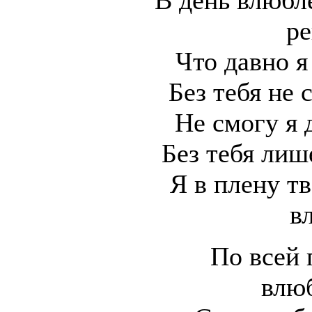
В день влюбл
ре
Что давно я
Без тебя не 
Не смогу я 
Без тебя лиш
Я в плену тв
в
По всей 
влю