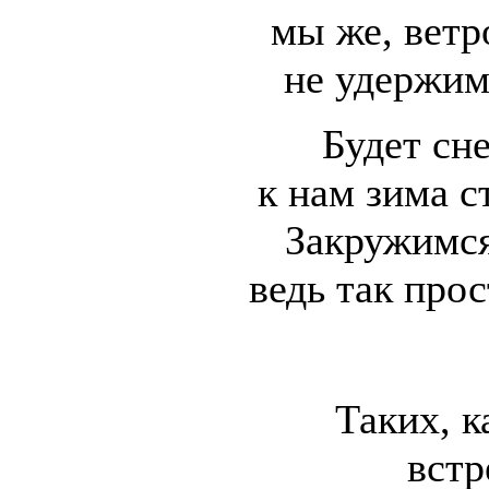
мы же, вет
не удержим
Будет сн
к нам зима с
Закружимся
ведь так прос
Таких, к
встр