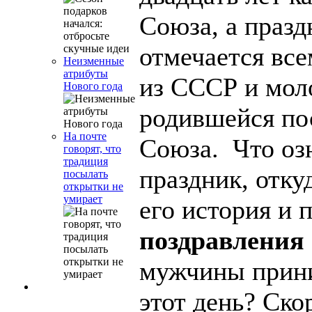
Союза, а празд
отмечается вс
Неизменные
атрибуты
из СССР и мол
Нового года
родившейся по
На почте
Союза. Что озн
говорят, что
традиция
праздник, отку
посылать
открытки не
умирает
его история и 
поздравления 
мужчины прин
этот день? Скор