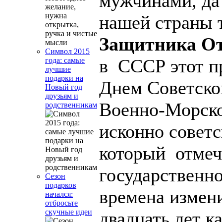
мужчинами, да
нашей страны 
Защитника От
Символ 2015
в СССР этот п
года: самые
лучшие
подарки на
Днем Советско
Новый год
друзьям и
Военно-Морско
родственникам
исконно совет
который отмеч
государственно
Сезон
подарков
времена измени
начался:
отбросьте
скучные идеи
двадцать лет к