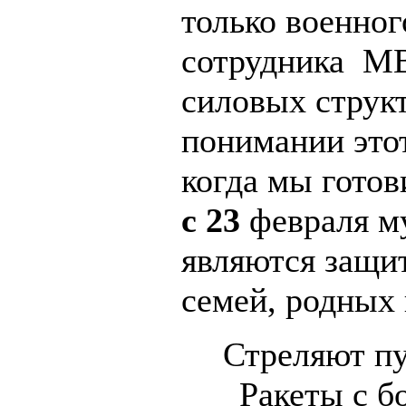
только военног
сотрудника М
силовых струк
понимании этот
когда мы гото
с 23
февраля м
являются защи
семей, родных 
Стреляют п
Ракеты с б