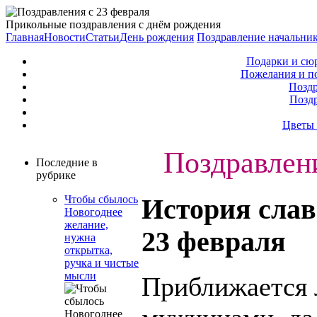
Прикольные поздравления с днём рождения
Главная
Новости
Статьи
День рождения
Поздравление начальни
Подарки и сю
Пожелания и п
Поздр
Позд
Цветы 
Поздравлени
Последние в
рубрике
Чтобы сбылось
История слав
Новогоднее
желание,
23 февраля
нужна
открытка,
ручка и чистые
мысли
Приближается