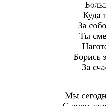
Боль
Куда 
За собо
Ты сме
Нагот
Борись 
За сча
Мы сегодн
С днем за