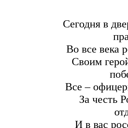
Сегодня в две
пр
Во все века 
Своим геро
поб
Все – офицер
За честь 
от
И в вас ро