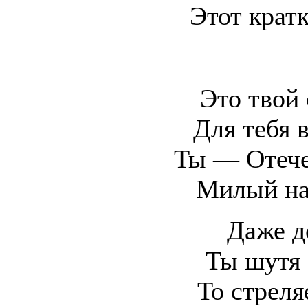
Этот крат
Это твой 
Для тебя 
Ты — Отече
Милый на
Даже д
Ты шутя 
То стреля