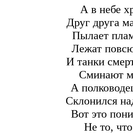
А в небе 
Друг друга м
Пылает плам
Лежат повсю
И танки смер
Сминают м
А полководе
Склонился на
Вот это пон
Не то, чт