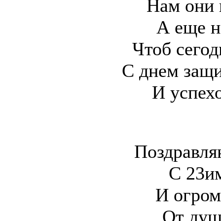
Нам они 
А еще н
Чтоб сегод
С днем защ
И успех
Поздравляю
С 23и
И огром
От душ