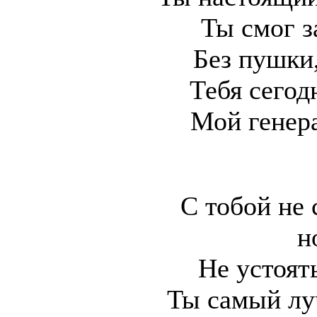
Ты смог з
Без пушки,
Тебя сегод
Мой генер
С тобой не
н
Не устоят
Ты самый лу