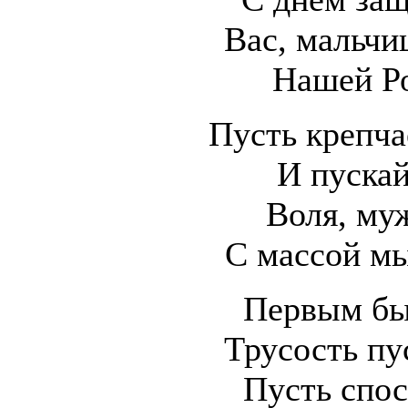
Вас, мальч
Нашей Р
Пусть крепча
И пускай
Воля, му
С массой м
Первым быт
Трусость пу
Пусть спос