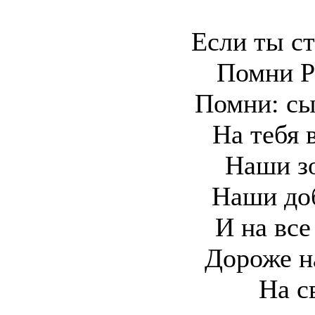
Если ты с
Помни Р
Помни: сы
На тебя 
Наши зо
Наши до
И на все
Дороже н
На с