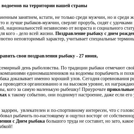
, водоемов на территории нашей страны
аненным занятием, кстати, не только среди мужчин, но и среди 
то и лучше рыбаков-мужчин, сверлят прорубь, сидят с удочками 
й, национальностей независимо от возраста и социального стат
ля кого - дело всей жизни.
Поздравление рыбаку с днем рожден
олютно неповторимый характер, учитывает специальные термин
равить свои
поздравления рыбаку -
27 июня,
 Всемирный день рыболовства. По традиции рыбаки отмечают сво
 компаниями единомышленников на водоемы порыбачить и похв
ыбака доказывает именно хороший улов. Сегодня соревнования р
 проводятся организованно и на высоком уровне, их награжда
ны, кого за самую маленькую рыбешку!
Приурочьте
прикольные
ихах
к такому событию, они поднимут настроение, даже если его 
 задорен, увлекателен и по-спортивному интересен, что с голов
обовал рыбачить по-настоящему и ощутил восторг от собственн
ления с Днем рыбака
большого труда не составит, но зато, како
ыбкой!