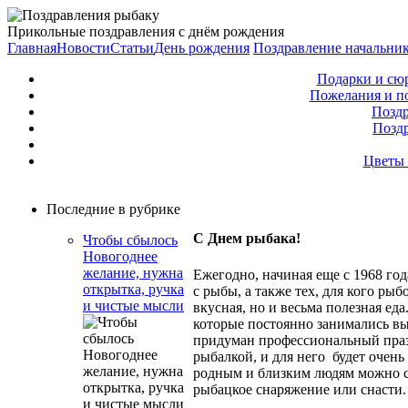
Прикольные поздравления с днём рождения
Главная
Новости
Статьи
День рождения
Поздравление начальни
Подарки и сю
Пожелания и п
Поздр
Позд
Цветы 
Последние в рубрике
С Днем рыбака!
Чтобы сбылось
Новогоднее
желание, нужна
Ежегодно, начиная еще с 1968 год
открытка, ручка
с рыбы, а также тех, для кого ры
и чистые мысли
вкусная, но и весьма полезная ед
которые постоянно занимались в
придуман профессиональный празд
рыбалкой, и для него будет очен
родным и близким людям можно с
рыбацкое снаряжение или снасти.