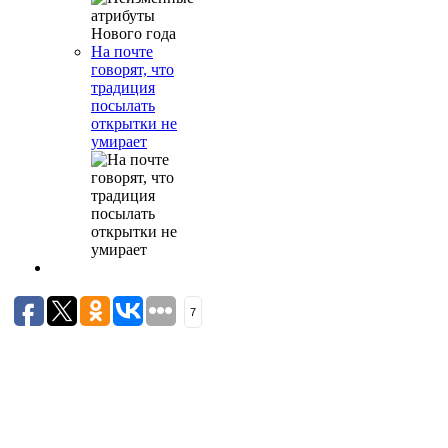
На почте
говорят, что
традиция
посылать
открытки не
умирает
7