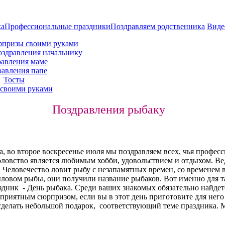
ка
Профессиональные праздники
Поздравляем родственника
Виде
рпризы своими руками
оздравления начальнику
авления маме
равления папе
Тосты
своими руками
Поздравления рыбаку
а, во второе воскресенье июля мы поздравляем всех, чья професс
боловство является любимым хобби, удовольствием и отдыхом. Ве
а. Человечество ловит рыбу с незапамятных времен, со временем
ыловом рыбы, они получили название рыбаков. Вот именно для 
ник - День рыбака. Среди ваших знакомых обязательно найдется
ь приятным сюрпризом, если вы в этот день приготовите для нег
делать небольшой подарок, соответствующий теме праздника. 