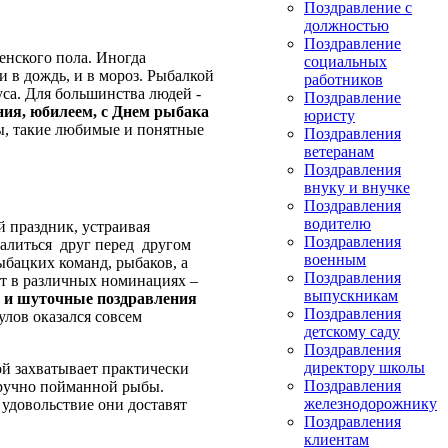
Поздравление с
должностью
Поздравление
женского пола. Иногда
социальных
и в дождь, и в мороз. Рыбалкой
работников
уса. Для большинства людей -
Поздравление
ия, юбилеем, с Днем рыбака
юристу
ы, такие любимые и понятные
Поздравления
ветеранам
Поздравления
внуку и внучке
Поздравления
водителю
й праздник, устраивая
Поздравления
алиться друг перед другом
военным
ыбацких команд, рыбаков, а
Поздравления
ют в различных номинациях –
выпускникам
 и шуточные поздравления
Поздравления
улов оказался совсем
детскому саду
Поздравления
директору школы
ой захватывает практически
Поздравления
оручно пойманной рыбы.
железнодорожнику
е удовольствие они доставят
Поздравления
клиентам