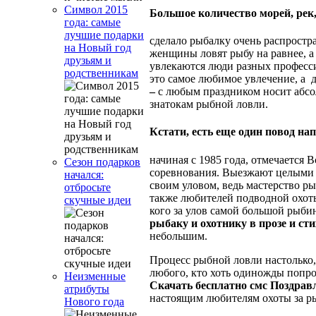
Символ 2015
Большое количество морей, рек
года: самые
лучшие подарки
сделало рыбалку очень распростр
на Новый год
женщины ловят рыбу на равнее, а 
друзьям и
увлекаются люди разных професси
родственникам
это самое любимое увлечение, а д
–
с любым праздником носит абс
знатокам рыбной ловли.
Кстати, есть еще один повод
нап
начиная с 1985 года, отмечается
Сезон подарков
соревнования. Выезжают целыми
начался:
своим уловом, ведь мастерство р
отбросьте
также любителей подводной охоты
скучные идеи
кого за улов самой большой рыби
рыбаку и охотнику в прозе и ст
небольшим.
Процесс рыбной ловли настолько,
любого, кто хоть одиножды попр
Неизменные
Скачать бесплатно смс Поздрав
атрибуты
настоящим любителям охоты за р
Нового года