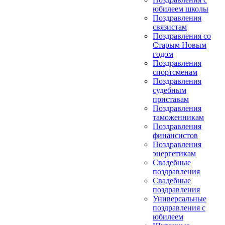
юбилеем школы
Поздравления
связистам
Поздравления со
Старым Новым
годом
Поздравления
спортсменам
Поздравления
судебным
приставам
Поздравления
таможенникам
Поздравления
финансистов
Поздравления
энергетикам
Свадебные
поздравления
Свадебные
поздравления
Универсальные
поздравления с
юбилеем