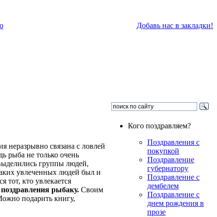
о
Добавь нас в закладки!
Кого поздравляем?
Поздравления с
ия неразрывно связана с ловлей
покупкой
дь рыба не только очень
Поздравление
 выделились группы людей,
губернатору
таких увлеченных людей был и
Поздравление с
 тот, кто увлекается
дембелем
о
поздравления рыбаку.
Своим
Поздравление с
Можно подарить книгу,
днем рождения в
прозе