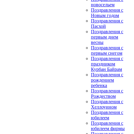
новосельем
Поздравления с
Новым годом
Поздравления с
Пасхой
Поздравления с
первым днем
весны
Поздравления с
первым снегом
Поздравления с
праздником
Курбан Байрам
Поздравления с
рождением
ребенка
Поздравления с
Рождеством
Поздравления с
Хеллоуином
Поздравления с
юбилеем
Поздравления с
юбилеем фирмы
Поздравления с