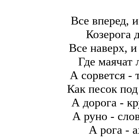
Все вперед, и
Козерога 
Все наверх, и
Где маячат 
А сорвется - 
Как песок по
А дорога - к
А руно - сло
А рога - а