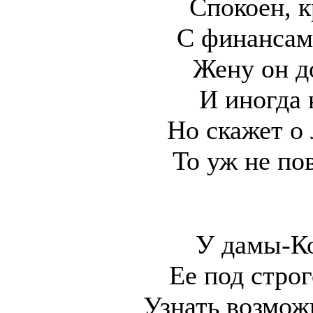
Спокоен, к
С финансам
Жену он д
И иногда
Но скажет о
То уж не по
У дамы-Ко
Ее под стро
Узнать возмож