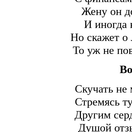
Жену он д
И иногда
Но скажет о
То уж не по
Во
Скучать не
Стремясь ту
Другим сер
Душой отз