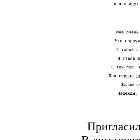
и все идут
Мне очень
Что подруж
С тобой в
И стала ж
С тех пор, 
Для сердца д
Желаю с
Надежды, 
Пригласил
В дом полн