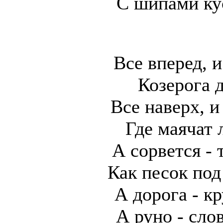
С шипами ку
Все вперед, и
Козерога 
Все наверх, и
Где маячат 
А сорвется - 
Как песок по
А дорога - к
А руно - сло