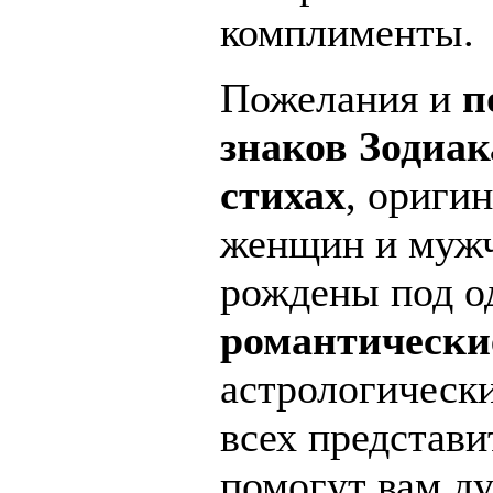
комплименты.
Пожелания и
п
знаков Зодиак
стихах
, ориги
женщин и мужч
рождены под од
романтически
астрологическ
всех представи
помогут вам д