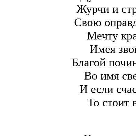
Журчи и ст
Свою оправд
Мечту кр
Имея зво
Благой почин
Во имя св
И если счас
То стоит 