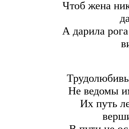
Чтоб жена ник
д
А дарила рог
в
Трудолюбивы
Не ведомы и
Их путь л
верш
В пути не ос