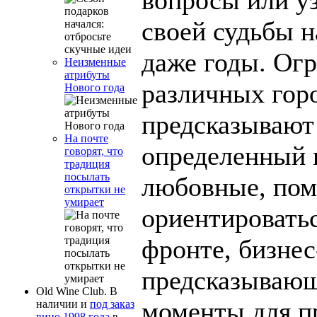
своей судьбы н
даже годы. Ог
Неизменные
атрибуты
различных гор
Нового года
предсказывают 
На почте
определенный 
говорят, что
традиция
посылать
любовные, по
открытки не
умирает
ориентировать
фронте, бизнес
предсказываю
Old Wine Club. В
моменты для п
наличии и
под заказ
вино 1998 года
в