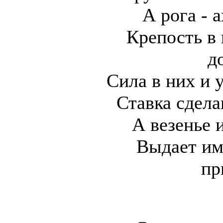
А рога - а
Крепость в 
д
Сила в них и 
Ставка сдела
А везенье 
Выдает им
пр