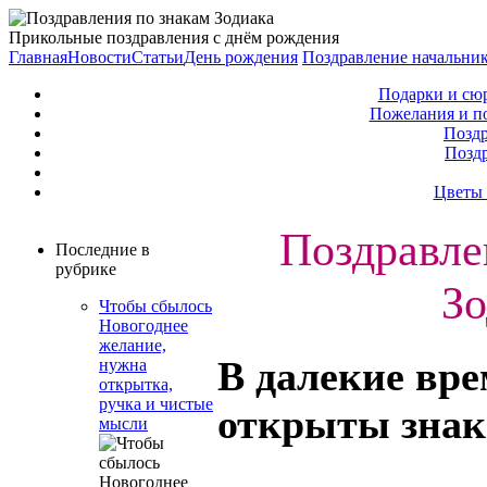
Прикольные поздравления с днём рождения
Главная
Новости
Статьи
День рождения
Поздравление начальни
Подарки и сю
Пожелания и п
Поздр
Позд
Цветы 
Поздравле
Последние в
рубрике
Зо
Чтобы сбылось
Новогоднее
желание,
В далекие вр
нужна
открытка,
ручка и чистые
открыты
знак
мысли