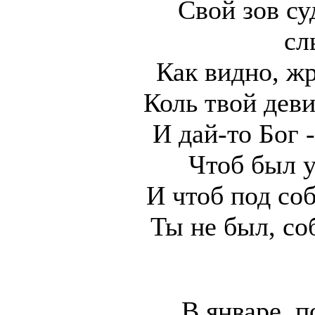
Свой зов с
сл
Как видно, ж
Коль твой деви
И дай-то Бог 
Чтоб был у
И чтоб под с
Ты не был, со
В январе, п