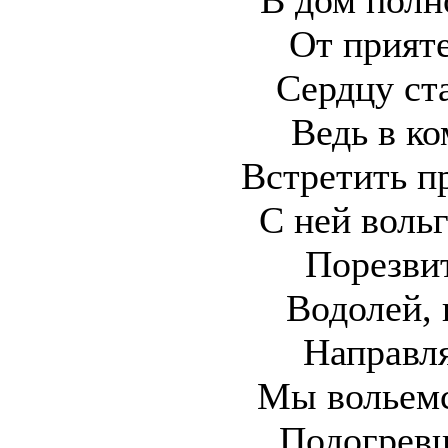
От прият
Сердцу ст
Ведь в к
Встретить п
С ней воль
Порезви
Водолей, 
Направля
Мы вольемс
Подогревш