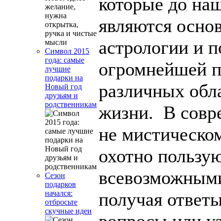
которые до на
являются осно
астрологии и п
Символ 2015
года: самые
огромнейшей п
лучшие
подарки на
различных обл
Новый год
друзьям и
родственникам
жизни. В совр
не мистическо
охотно пользу
всевозможными
Сезон
подарков
получая ответ
начался:
отбросьте
скучные идеи
вопросы или у