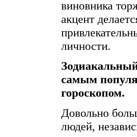
виновника торж
акцент делаетс
привлекательн
личности.
Зодиакальный
самым попул
гороскопом.
Довольно боль
людей, незави