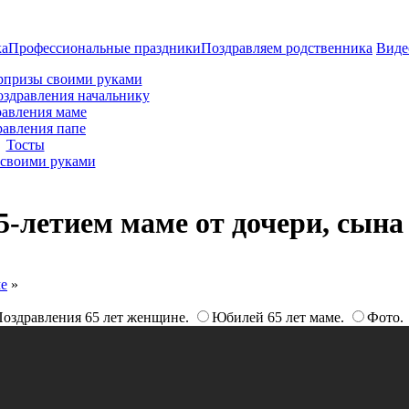
ка
Профессиональные праздники
Поздравляем родственника
Виде
рпризы своими руками
оздравления начальнику
авления маме
равления папе
Тосты
своими руками
5-летием маме от дочери, сына
ме
»
оздравления 65 лет женщине.
Юбилей 65 лет маме.
Фото.