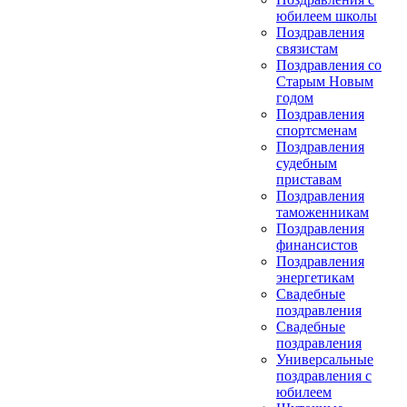
юбилеем школы
Поздравления
связистам
Поздравления со
Старым Новым
годом
Поздравления
спортсменам
Поздравления
судебным
приставам
Поздравления
таможенникам
Поздравления
финансистов
Поздравления
энергетикам
Свадебные
поздравления
Свадебные
поздравления
Универсальные
поздравления с
юбилеем