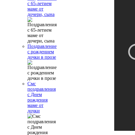
с 65-летием
маме от
дочери, сына
Поздравление
с рождением
дочки в прозе
Смс
поздравления
с Днем
рождения
маме от
дочки