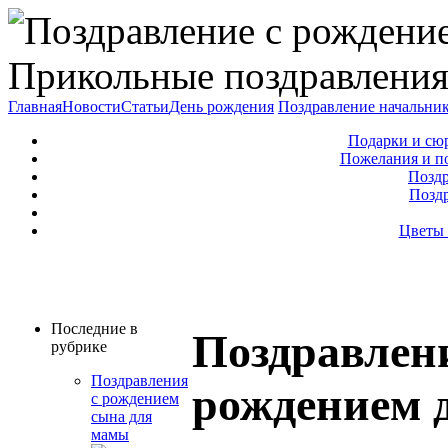
Прикольные поздравления
Главная
Новости
Статьи
День рождения
Поздравление начальни
Подарки и сю
Пожелания и п
Поздр
Позд
Цветы 
Последние в
Поздравлени
рубрике
Поздравления
рождением д
с рождением
сына для
мамы