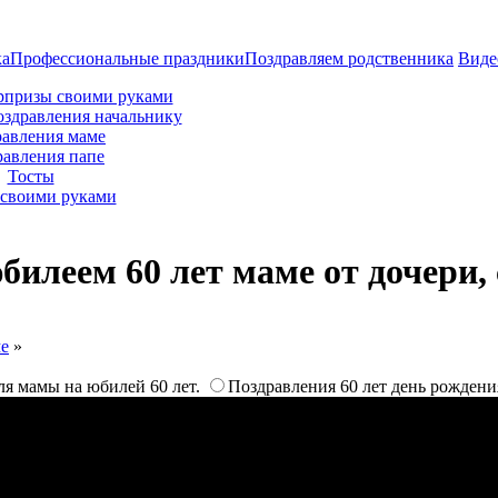
ка
Профессиональные праздники
Поздравляем родственника
Виде
рпризы своими руками
оздравления начальнику
авления маме
равления папе
Тосты
своими руками
билеем 60 лет маме от дочери,
ме
»
ля мамы на юбилей 60 лет.
Поздравления 60 лет день рождени