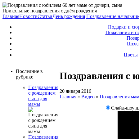
Прикольные поздравления с днём рождения
Главная
Новости
Статьи
День рождения
Поздравление начальни
Подарки и сю
Пожелания и п
Поздр
Позд
Цветы 
Последние в
Поздравления с ю
рубрике
Поздравления
20 января 2016
с рождением
Главная
»
Видео
»
Поздравления ма
сына для
мамы
Слайд-шоу д
Поздравления