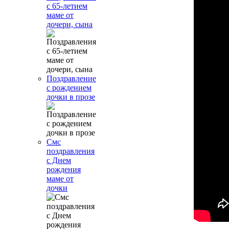
с 65-летием
маме от
дочери, сына
Поздравление
с рождением
дочки в прозе
Смс
поздравления
с Днем
рождения
маме от
дочки