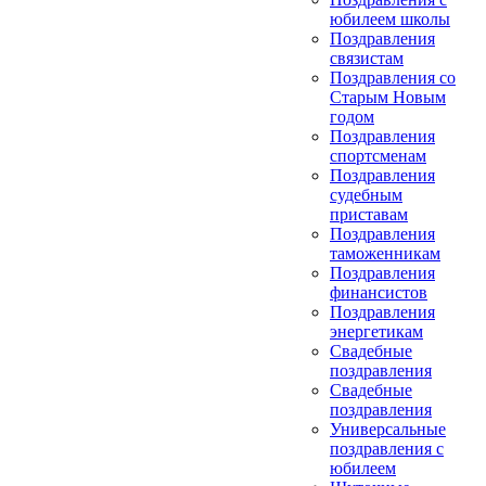
юбилеем школы
Поздравления
связистам
Поздравления со
Старым Новым
годом
Поздравления
спортсменам
Поздравления
судебным
приставам
Поздравления
таможенникам
Поздравления
финансистов
Поздравления
энергетикам
Свадебные
поздравления
Свадебные
поздравления
Универсальные
поздравления с
юбилеем