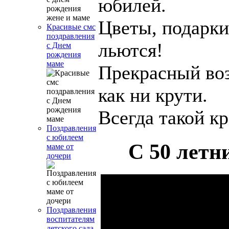
юбилей.
Цветы, подарки
Красивые смс
поздравления
льются!
с Днем
рождения
маме
Прекрасный воз
как ни крути.
Всегда такой кр
Поздравления
с юбилеем
С 50 лет
маме от
дочери
Поздравления
воспитателям
детского сада