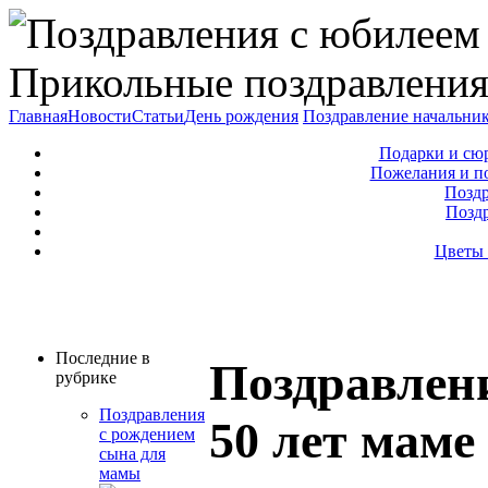
Прикольные поздравления
Главная
Новости
Статьи
День рождения
Поздравление начальни
Подарки и сю
Пожелания и п
Поздр
Позд
Цветы 
Последние в
Поздравлен
рубрике
Поздравления
50 лет маме
с рождением
сына для
мамы