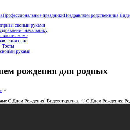
ка
Профессиональные праздники
Поздравляем родственника
Виде
рпризы своими руками
оздравления начальнику
авления маме
равления папе
Тосты
своими руками
днем рождения для родных
ме
»
аме С Днем Рождения! Видеооткрытка.
С Днем Рождения, Ро