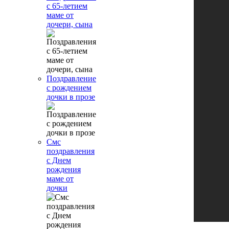
с 65-летием
маме от
дочери, сына
Поздравление
с рождением
дочки в прозе
Смс
поздравления
с Днем
рождения
маме от
дочки