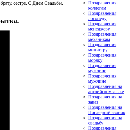
Поздравления
рату, сестре, С Днем Свадьбы,
коллегам
Поздравления
логопеду
рытка.
Поздравления
менеджеру
Поздравления
механикам
Поздравления
министру
Поздравления
моряку
Поздравления
мужчине
Поздравления
мужчине
Поздравления на
английском языке
Поздравления на
заказ
Поздравления на
Последний звонок
Поздравления на
свадьбу
Поздравления