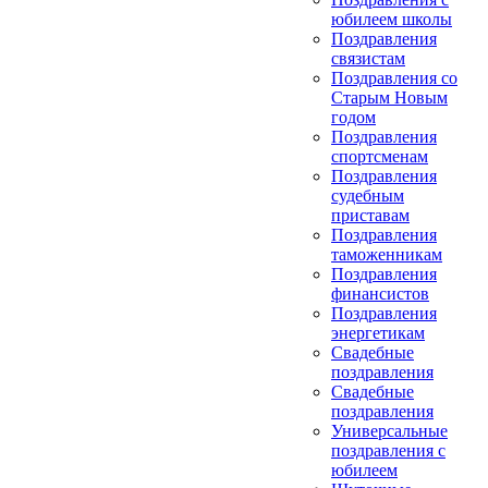
юбилеем школы
Поздравления
связистам
Поздравления со
Старым Новым
годом
Поздравления
спортсменам
Поздравления
судебным
приставам
Поздравления
таможенникам
Поздравления
финансистов
Поздравления
энергетикам
Свадебные
поздравления
Свадебные
поздравления
Универсальные
поздравления с
юбилеем