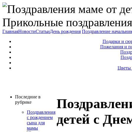
Прикольные поздравления
Главная
Новости
Статьи
День рождения
Поздравление начальни
Подарки и сю
Пожелания и п
Поздр
Позд
Цветы 
Последние в
Поздравлен
рубрике
Поздравления
детей с Дне
с рождением
сына для
мамы