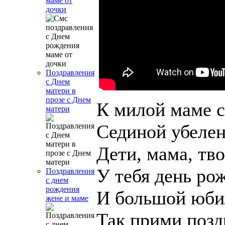
маме от
дочки
Поздравления
с Днем
матери в
прозе с Днем
К милой маме с
матери
Сединой убеле
Дети, мама, тво
У тебя день ро
Поздравления
с днем
рождения
И большой юби
жене и маме
Так прими позд