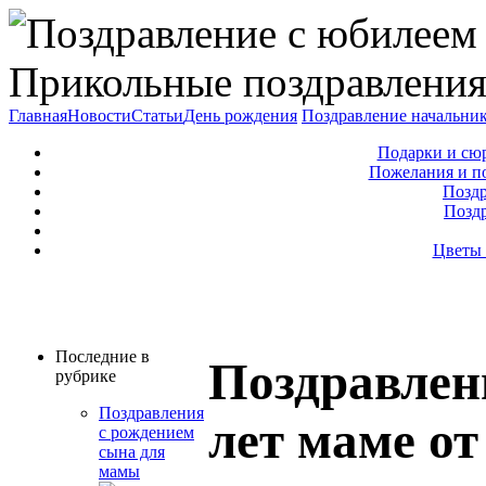
Прикольные поздравления
Главная
Новости
Статьи
День рождения
Поздравление начальни
Подарки и сю
Пожелания и п
Поздр
Позд
Цветы 
Последние в
Поздравлен
рубрике
Поздравления
лет маме от
с рождением
сына для
мамы