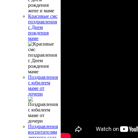
Красивые смс
поздравления
с Днем
рождения
маме
Поздравления
с юбилеем
маме от
дочери
Поздравления
воспитателям
детского сада