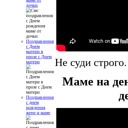
маме от
дочки
Поздравления
с Днем
матери в
прозе с Днем
Не суди строго.
матери
Маме на де
д
Поздравления
с днем
рождения
жене и маме