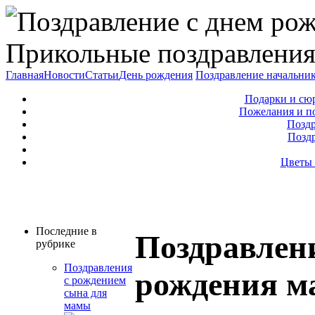
Прикольные поздравления
Главная
Новости
Статьи
День рождения
Поздравление начальни
Подарки и сю
Пожелания и п
Поздр
Позд
Цветы 
Последние в
Поздравлени
рубрике
Поздравления
рождения ма
с рождением
сына для
мамы