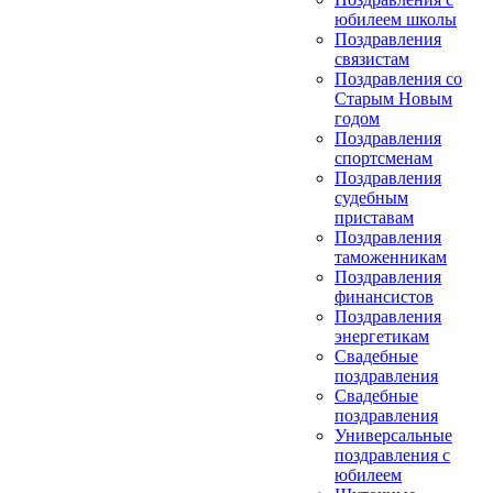
юбилеем школы
Поздравления
связистам
Поздравления со
Старым Новым
годом
Поздравления
спортсменам
Поздравления
судебным
приставам
Поздравления
таможенникам
Поздравления
финансистов
Поздравления
энергетикам
Свадебные
поздравления
Свадебные
поздравления
Универсальные
поздравления с
юбилеем