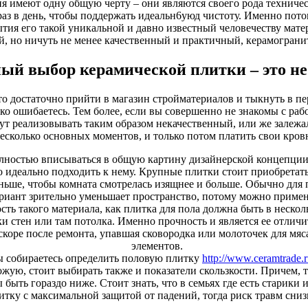
я имеют одну общую черту – они являются своего рода техничес
раз в день, чтобы поддержать идеальн6уюд чистоту. Именно по
ия его такой уникальной и давно известный человечеству матер
, но ничуть не менее качественный и практичный, керамограни
ый выбор керамической плитки – это не
что достаточно прийти в магазин стройматериалов и тыкнуть в 
око ошибаетесь. Тем более, если вы совершенно не знакомы с раб
 реализовывать таким образом некачественный, или же залежалы
есколько основных моментов, и только потом платить свои кров
ностью вписываться в общую картину дизайнерской концепции в
о идеально подходить к нему. Крупные плитки стоит приобретат
ньше, чтобы комната смотрелась изящнее и больше. Обычно для 
ариант зрительно уменьшает пространство, потому можно примен
сть такого материала, как плитка для пола должна быть в несколь
ки стен или там потолка. Именно прочность и является ее отличи
скоре после ремонта, упавшая сковородка или молоточек для мяс
элементов.
вы собираетесь определить половую плитку
http://www.ceramtrade.r
жую, стоит выбирать также и показатели скользкости. Причем, та
быть гораздо ниже. Стоит знать, что в семьях где есть старики 
итку с максимальной защитой от падений, тогда риск травм сниз