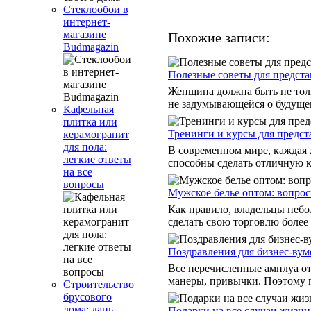
Стеклообои в
интернет-
магазине
Похожие записи:
Budmagazin
Полезные советы для предста
Женщина должна быть не толь
не задумывающейся о будущем
Кафельная
плитка или
Тренинги и курсы для предст
керамогранит
для пола:
В современном мире, каждая
легкие ответы
способны сделать отличную ка
на все
вопросы
Мужское белье оптом: вопро
Как правило, владельцы небо
сделать свою торговлю более 
Поздравления для бизнес-вум
Все перечисленные амплуа от
манеры, привычки. Поэтому п
Строительство
брусового
дома: дань
Подарки на все случаи жизни