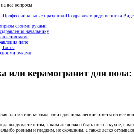
ка
Профессиональные праздники
Поздравляем родственника
Виде
рпризы своими руками
оздравления начальнику
авления маме
равления папе
Тосты
своими руками
а или керамогранит для пола:
когда вы думаете о том, каким же должен быть пол на кухне, в в
еальн6о ровным и гладким, не скользким, а также легко отмыва