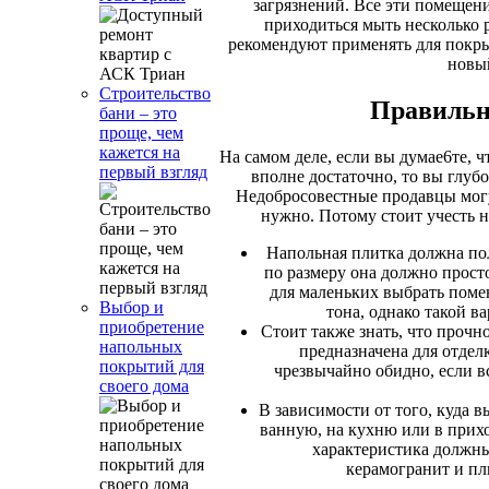
загрязнений. Все эти помещени
приходиться мыть несколько 
рекомендуют применять для покрыт
новый
Строительство
Правильн
бани – это
проще, чем
кажется на
На самом деле, если вы думае6те, 
первый взгляд
вполне достаточно, то вы глуб
Недобросовестные продавцы могут
нужно. Потому стоит учесть н
Напольная плитка должна пол
по размеру она должно прост
для маленьких выбрать поме
Выбор и
тона, однако такой в
приобретение
Стоит также знать, что прочно
напольных
предназначена для отдел
покрытий для
чрезвычайно обидно, если в
своего дома
В зависимости от того, куда 
ванную, на кухню или в прихо
характеристика должны 
керамогранит и пл