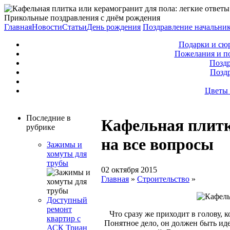
Прикольные поздравления с днём рождения
Главная
Новости
Статьи
День рождения
Поздравление начальни
Подарки и сю
Пожелания и п
Поздр
Позд
Цветы 
Последние в
Кафельная плитк
рубрике
на все вопросы
Зажимы и
хомуты для
трубы
02 октября 2015
Главная
»
Строительство
»
Доступный
ремонт
Что сразу же приходит в голову, 
квартир с
Понятное дело, он должен быть ид
АСК Триан