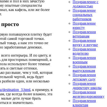
кими и пол в них зачастую
Поздравление с
тому опытные специалисты
должностью
иал, как кафель, или же более
Поздравление
т.
социальных
работников
 просто
Поздравление
юристу
Поздравления
первую попавшуюся плитку будет
ветеранам
отой самой торговой точки.
Поздравления
й товар, а нам это точно не
внуку и внучке
но заработанные денежки.
Поздравления
водителю
сего интерьера. И по цвету, и
Поздравления
ь для просторных помещений, а
военным
пола используют более темные
Поздравления
ять и светлые оттенки.
выпускникам
ко раз выше, чем у той, которая
Поздравления
тельной чертой, ведь будет
детскому саду
а разбили один, или несколько
Поздравления
директору школы
u/destination_3.html
, к примеру, в
Поздравления
м, где всегда более влажно, эта
железнодорожнику
и малые дети лучше брать
Поздравления
иться и значительно.
клиентам