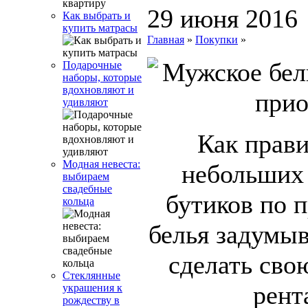
29 июня 2016
Как выбрать и
купить матрасы
Главная
»
Покупки
»
Подарочные
наборы, которые
вдохновляют и
удивляют
Как прави
Модная невеста:
небольших 
выбираем
свадебные
бутиков по 
кольца
белья задумыв
сделать сво
Стеклянные
рент
украшения к
рождеству в