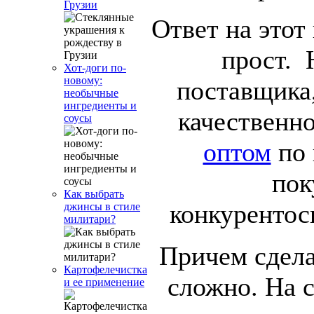
Грузии
Ответ на этот
прост. 
Хот-доги по-
новому:
поставщика
необычные
ингредиенты и
качественн
соусы
оптом
по 
пок
Как выбрать
конкурентос
джинсы в стиле
милитари?
Причем сдела
Картофелечистка
сложно. На 
и ее применение