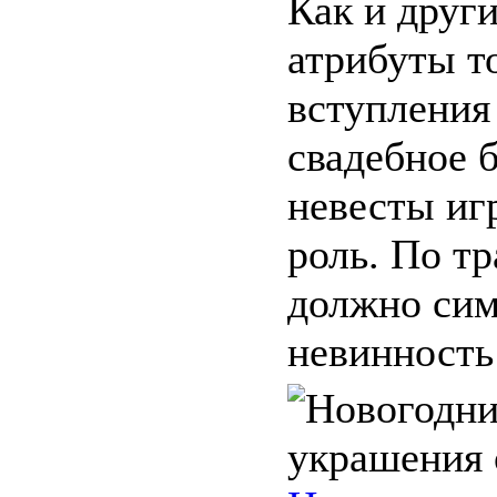
Как и друг
атрибуты т
вступления 
свадебное б
невесты иг
роль. По т
должно сим
невинность 