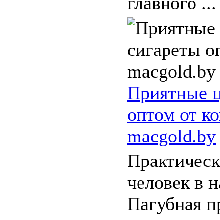
главного ...
Приятные ц
оптом от к
macgold.by
Практичес
человек в н
Пагубная п