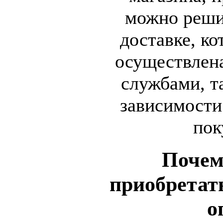
можно реши
доставке, к
осуществлена
службами, т
зависимости
пок
Почем
приобретат
о