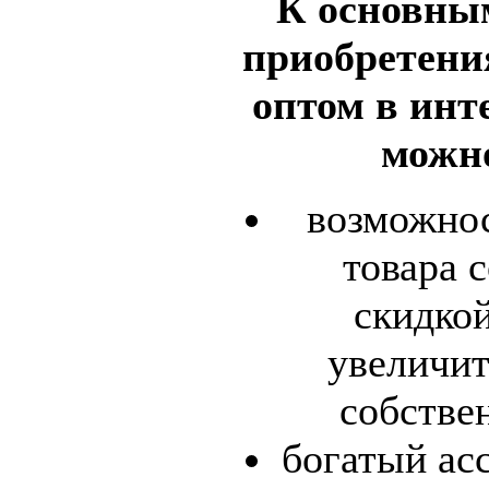
К основны
приобретени
оптом в инт
можно
возможнос
товара 
скидкой
увеличит
собстве
богатый ас