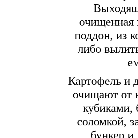
Выходящ
очищенная 
поддон, из 
либо вылить
е
Картофель и 
очищают от 
кубиками, 
соломкой, з
бункер и