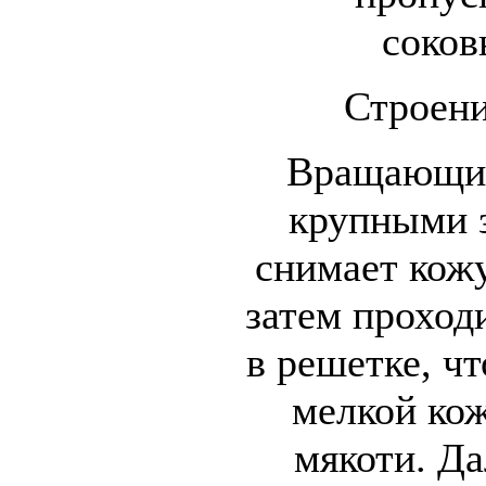
соков
Строени
Вращающий
крупными 
снимает кожу
затем проход
в решетке, ч
мелкой кож
мякоти. Д