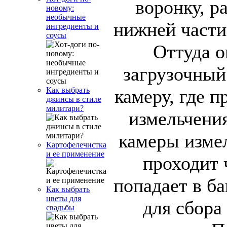
воронку, р
новому:
необычные
нижней части
ингредиенты и
соусы
Оттуда о
загрузочный
камеру, где 
Как выбрать
джинсы в стиле
милитари?
измельчени
камеры изме
Картофелечистка
и ее применение
проходит 
попадает в б
Как выбрать
цветы для
для сбора
свадьбы