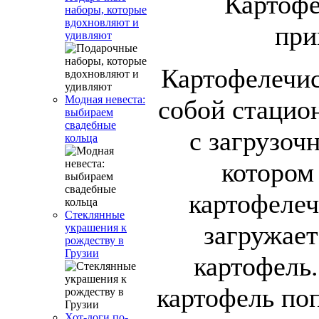
наборы, которые
вдохновляют и
удивляют
Картофелечис
Модная невеста:
собой стацио
выбираем
свадебные
с загрузоч
кольца
котором
картофелеч
Стеклянные
загружае
украшения к
рождеству в
Грузии
картофель
картофель по
Хот-доги по-