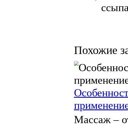
ссыпа
Похожие з
Особенност
применени
Массаж – о