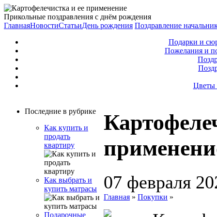
Прикольные поздравления с днём рождения
Главная
Новости
Статьи
День рождения
Поздравление начальни
Подарки и сю
Пожелания и п
Поздр
Позд
Цветы 
Последние в рубрике
Картофелеч
Как купить и
продать
применени
квартиру
07 февраля 20
Как выбрать и
купить матрасы
Главная
»
Покупки
»
Подарочные