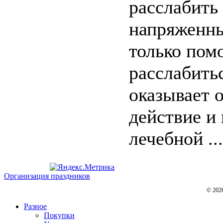
расслабить 
напряженн
только пом
расслабитьс
оказывает 
действие и
лечебной ...
Организация праздников
© 202
Разное
Покупки