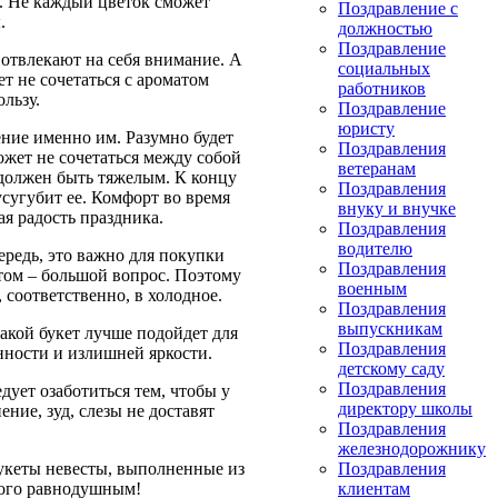
к. Не каждый цветок сможет
Поздравление с
.
должностью
Поздравление
 отвлекают на себя внимание. А
социальных
ет не сочетаться с ароматом
работников
льзу.
Поздравление
юристу
ение именно им. Разумно будет
Поздравления
ожет не сочетаться между собой
ветеранам
е должен быть тяжелым. К концу
Поздравления
усугубит ее. Комфорт во время
внуку и внучке
я радость праздника.
Поздравления
водителю
ередь, это важно для покупки
Поздравления
отом – большой вопрос. Поэтому
военным
 соответственно, в холодное.
Поздравления
выпускникам
акой букет лучше подойдет для
Поздравления
енности и излишней яркости.
детскому саду
Поздравления
дует озаботиться тем, чтобы у
директору школы
ние, зуд, слезы не доставят
Поздравления
железнодорожнику
букеты невесты, выполненные из
Поздравления
кого равнодушным!
клиентам