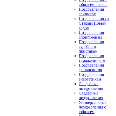
юбилеем школы
Поздравления
связистам
Поздравления со
Старым Новым
годом
Поздравления
спортсменам
Поздравления
судебным
приставам
Поздравления
таможенникам
Поздравления
финансистов
Поздравления
энергетикам
Свадебные
поздравления
Свадебные
поздравления
Универсальные
поздравления с
юбилеем