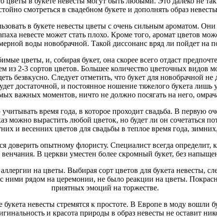
о цветы в букете невесты могут быть любыми. Это далеко не та
стойно смотреться в свадебном букете и дополнять образ невесты
льзовать в букете невесты цветы с очень сильным ароматом. Они
апаха невесте может стать плохо. Кроме того, аромат цветов мож
ерной воды новобрачной. Такой диссонанс вряд ли пойдет на по
имые цветы, и, собирая букет, она скорее всего отдаст предпочт
чем из 2-3 сортов цветов. Большее количество цветочных видов м
деть безвкусно. Следует отметить, что букет для новобрачной н
будет достаточной, и постоянное ношение тяжелого букета лишь 
амых важных моментов, ничто не должно посягать на него, омрача
учитывать время года, в которое проходит свадьба. В первую оч
каз можно вырастить любой цветок, но будет ли он сочетаться п
тних и весенних цветов для свадьбы в теплое время года, зимних,
ся доверить опытному флористу. Специалист всегда определит, к
ля венчания. В церкви уместен более скромный букет, без напыщ
аллергии на цветы. Выбирая сорт цветов для букета невесты, сле
с ними рядом на церемонии, не было реакции на цветы. Покрасне
приятных эмоций на торжестве.
букета невесты стремятся к простоте. В Европе в моду вошли 
игинальность и красота природы в образ невесты не оставит ни