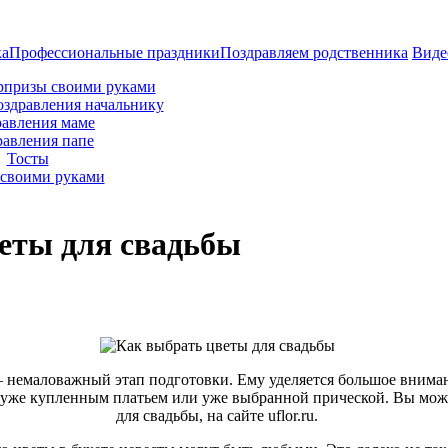
ка
Профессиональные праздники
Поздравляем родственника
Виде
рпризы своими руками
оздравления начальнику
авления маме
равления папе
Тосты
своими руками
еты для свадьбы
– немаловажный этап подготовки. Ему уделяется большое вниман
с уже купленным платьем или уже выбранной прической. Вы мо
для свадьбы, на сайте uflor.ru.