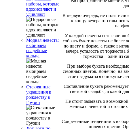
Распространенное мнение, чт
наборы, которые
до
вдохновляют и
удивляют
В первую очередь, не стоит испо
к концу вечера от сильного з
парфюм
У каждой невесты есть свои люб
Модная невеста:
собрать букет невесты не более 
выбираем
по цвету и форме, а также выгля
свадебные
вечера усталость от торжества 
кольца
торжества – один из с
При выборе букета необходимо 
сезонных цветов. Конечно, на за
стоит задуматься о покупке ле
Составление букета рекомендует
Стеклянные
светской свадьбы, а какой д
украшения к
рождеству в
Не стоит забывать о возможной 
Грузии
жениха с невестой и стоящих 
Современные тенденции в выборе 
полевых цветов. Ор
Хот-доги по-