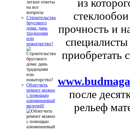
из которог
стеклообо
Строительство
брусового
прочность и н
дома: дань
традициям
специалисты
или
новаторство?
приобретать с
www.budmagaz
Облегчить
ремонт можно
после десят
с помощью
алюминиевый
рельеф мат
мелочей!