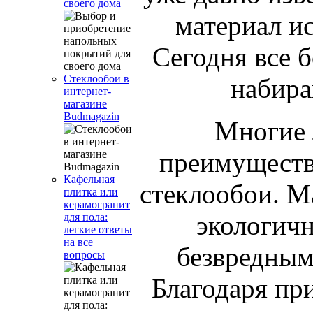
своего дома
материал и
Сегодня все 
Стеклообои в
набира
интернет-
магазине
Budmagazin
Многие 
преимуществ
Кафельная
стеклообои. М
плитка или
керамогранит
экологичн
для пола:
легкие ответы
на все
безвредным
вопросы
Благодаря пр