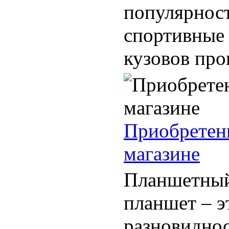
популярнос
спортивные 
кузовов про
Приобретени
магазине
Планшетный
планшет – э
разновидно