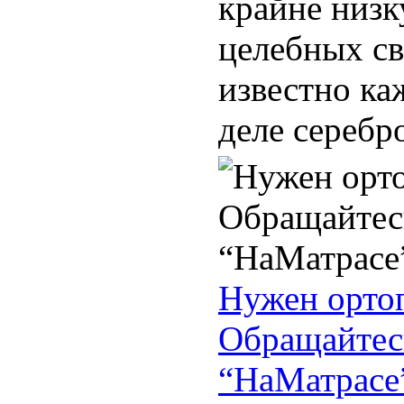
крайне низк
целебных св
известно ка
деле серебро
Нужен орто
Обращайтесь
“НаМатрасе