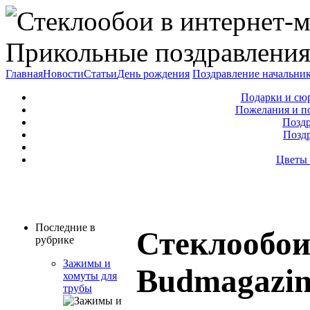
Прикольные поздравления
Главная
Новости
Статьи
День рождения
Поздравление начальни
Подарки и сю
Пожелания и п
Поздр
Позд
Цветы 
Последние в
Стеклообои
рубрике
Зажимы и
Budmagazi
хомуты для
трубы