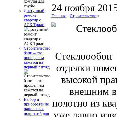
24 ноября 201
Доступный
ремонт
Главная
»
Строительство
»
квартир с
АСК Триан
Строительство
Стеклоообои 
бани – это
проще, чем
кажется на
отделки поме
первый взгляд
высокой пра
внешним в
Выбор и
полотно из кв
приобретение
напольных
уже давно изв
покрытий для