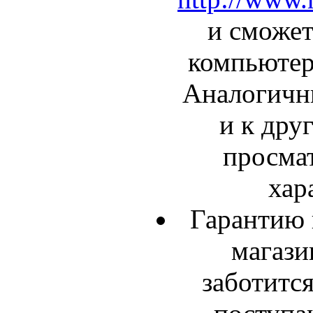
и сможет
компьютер
Аналогичны
и к дру
просма
хар
Гарантию к
магази
заботится