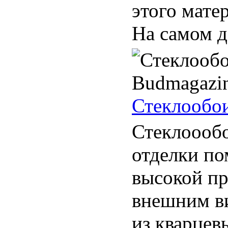
этого мате
На самом де
Стеклообои
Стеклоообо
отделки по
высокой п
внешним ви
из кварцевы