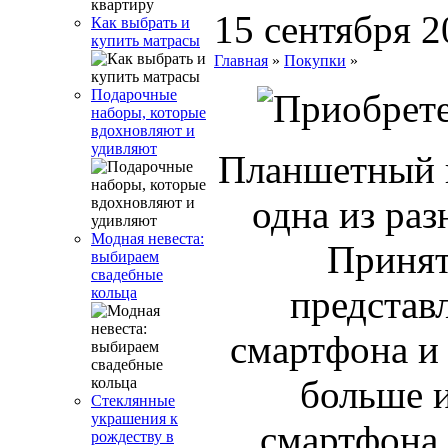
15 сентября 2
Как выбрать и
купить матрасы
Главная
»
Покупки
»
Подарочные
наборы, которые
вдохновляют и
удивляют
Планшетный к
одна из ра
Модная невеста:
Принят
выбираем
свадебные
представ
кольца
смартфона и 
больше и
Стеклянные
украшения к
смартфона,
рождеству в