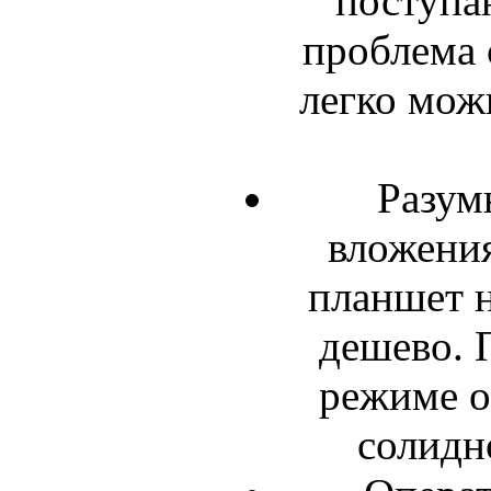
поступа
проблема с
легко мож
Разум
вложения
планшет н
дешево. 
режиме о
солидн