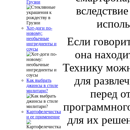
Грузии
вследствие
исполь
Хот-доги по-
новому:
Если говори
необычные
ингредиенты и
соусы
она находи
Технику можно
для развлеч
Как выбрать
джинсы в стиле
перед о
милитари?
программного
Картофелечистка
для их решен
и ее применение