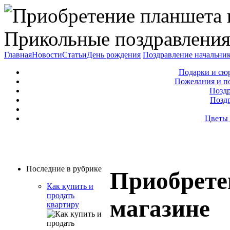
Прикольные поздравления
Главная
Новости
Статьи
День рождения
Поздравление начальни
Подарки и сю
Пожелания и п
Поздр
Позд
Цветы 
Последние в рубрике
Приобрете
Как купить и
продать
магазине
квартиру