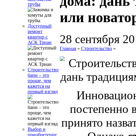
дома: дань
трубы
или новато
Доступный
ремонт
28 сентября 2
квартир с
АСК Триан
Главная
»
Строительство
»
Строительство
бани – это
проще, чем
кажется на
Инновацио
первый взгляд
постепенно в
принято назва
Выбор и
приобретение