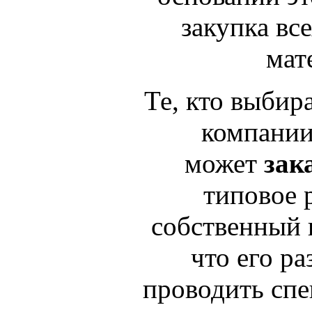
закупка вс
мат
Те, кто выбира
компани
может
зак
типовое 
собственный 
что его ра
проводить спе