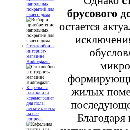
Однако
с
напольных
покрытий для
брусового д
своего дома
остается актуа
исключения
Стеклообои в
обуслов
интернет-
магазине
Budmagazin
микро
формирующи
Кафельная
жилых поме
плитка или
керамогранит
последующе
для пола:
легкие ответы
на все
Благодаря
вопросы