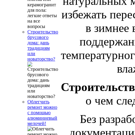
натуральных м
избежать пере
в зимнее 
Строительство
брусового
поддержан
дома: дань
традициям
температурног
или
новаторство?
вла
С
троительств
о чем сле
Облегчить
ремонт можно
с помощью
Без разраб
алюминиевый
мелочей!
документац