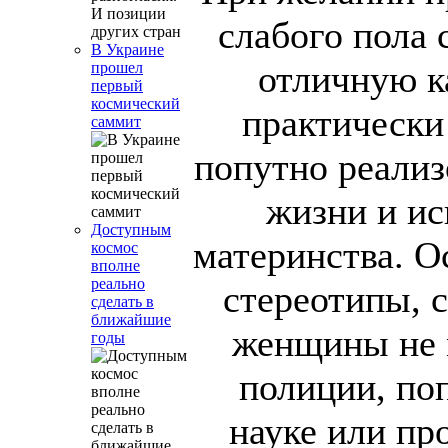
слабого пола 
В Украине
отличную к
прошел
первый
космический
практически
саммит
попутно реализ
жизни и ис
Доступным
материнства. О
космос
вполне
реально
стереотипы, 
сделать в
ближайшие
женщины не 
годы
полиции, поп
науке или пр