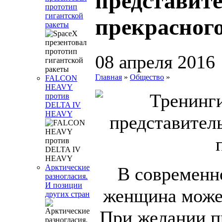
представит
прототип
гигантской
прекрасного
ракеты
08 апреля 2016
Главная
»
Общество
»
FALCON
HEAVY
против
DELTA IV
HEAVY
Арктические
В современн
разногласия.
И позиции
женщина може
других стран
При желании п