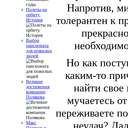
Напротив, ми
Полеты на
орбиту.
толерантен к п
История
прекрасно
Выбор
необходимо
пансионата
для пожилых
людей
Но как посту
каким-то при
Великие
найти свое 
достижения
компании
мучаетесь от
Полякова
переживаете п
неудач? Дал
Макс
Поляков и