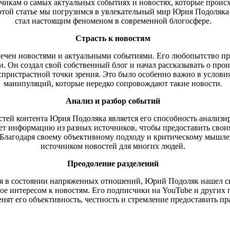
чикам о самых актуальных событиях и новостях, которые происх
В этой статье мы погрузимся в увлекательный мир Юрия Подоляка 
стал настоящим феноменом в современной блогосфере.
Страсть к новостям
лечен новостями и актуальными событиями. Его любопытство пр
и. Он создал свой собственный блог и начал рассказывать о про
спристрастной точки зрения. Это было особенно важно в услов
манипуляций, которые нередко сопровождают такие новости.
Анализ и разбор событий
тей контента Юрия Подоляка является его способность анализи
ет информацию из разных источников, чтобы предоставить свои
 Благодаря своему объективному подходу и критическому мышл
источником новостей для многих людей.
Преодоление разделений
ся в состоянии напряженных отношений, Юрий Подоляк нашел сп
ное интересом к новостям. Его подписчики на YouTube и других
ценят его объективность, честность и стремление предоставить 