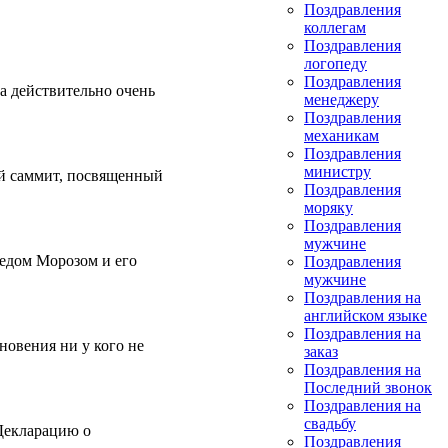
Поздравления
коллегам
Поздравления
логопеду
Поздравления
а действительно очень
менеджеру
Поздравления
механикам
Поздравления
министру
ый саммит, посвященный
Поздравления
моряку
Поздравления
мужчине
Дедом Морозом и его
Поздравления
мужчине
Поздравления на
английском языке
Поздравления на
хновения ни у кого не
заказ
Поздравления на
Последний звонок
Поздравления на
свадьбу
 Декларацию о
Поздравления