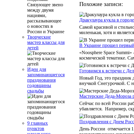
Похожие записи:
Дракулаура кукла в городе
Самой красивой и стильно
миленькая, хотя и являетс
Творческие
мастер классы для
В Украине прошел первый
детей
«Noosphere Space Summi»
космической тематике. Са
Идеи для
Готовимся к встречи с Де
запоминающегося
Новый Год, это праздник д
празднования
внучкой Снегурочкой. С н
годовщины
свадьбы
Мастерские Деда-Мороза 
Сейчас по всей России раб
убавляется. Например, скр
Поздравления с Днем Рос
9 главных
пунктов
День России отмечается 1
идеального