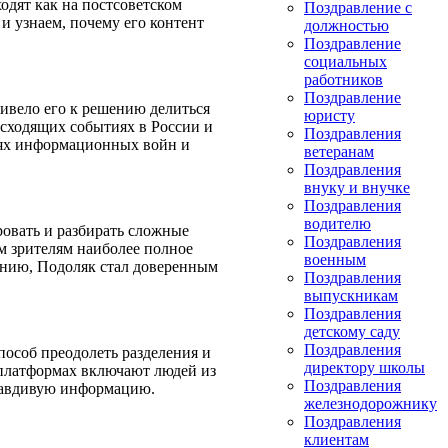
одят как на постсоветском
Поздравление с
и узнаем, почему его контент
должностью
Поздравление
социальных
работников
Поздравление
ивело его к решению делиться
юристу
исходящих событиях в России и
Поздравления
иях информационных войн и
ветеранам
Поздравления
внуку и внучке
Поздравления
водителю
ровать и разбирать сложные
Поздравления
м зрителям наиболее полное
военным
ению, Подоляк стал доверенным
Поздравления
выпускникам
Поздравления
детскому саду
Поздравления
особ преодолеть разделения и
директору школы
 платформах включают людей из
Поздравления
правдивую информацию.
железнодорожнику
Поздравления
клиентам