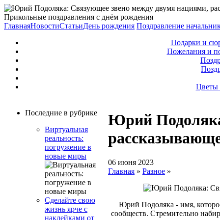
Прикольные поздравления с днём рождения
Главная
Новости
Статьи
День рождения
Поздравление начальни
Подарки и сю
Пожелания и п
Поздр
Позд
Цветы 
Последние в рубрике
Юрий Подоляка
Виртуальная
рассказывающее
реальность:
погружение в
новые миры
06 июня 2023
Главная
»
Разное
»
Сделайте свою
Юрий Подоляка - имя, которо
жизнь ярче с
сообществ. Стремительно набир
наклейками от