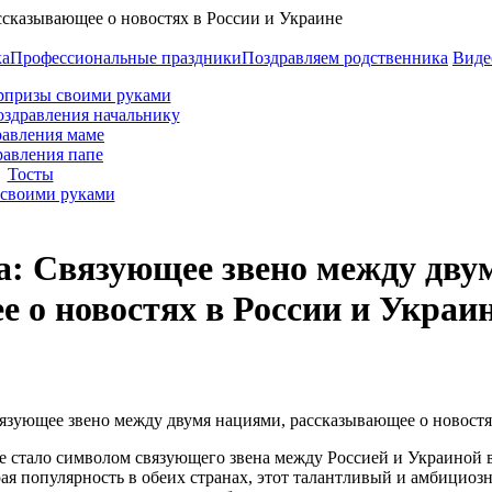
ка
Профессиональные праздники
Поздравляем родственника
Виде
рпризы своими руками
оздравления начальнику
авления маме
равления папе
Тосты
своими руками
: Связующее звено между дву
 о новостях в России и Украи
е стало символом связующего звена между Россией и Украиной 
ая популярность в обеих странах, этот талантливый и амбициозн