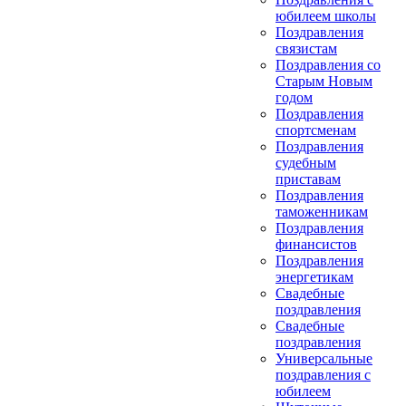
юбилеем школы
Поздравления
связистам
Поздравления со
Старым Новым
годом
Поздравления
спортсменам
Поздравления
судебным
приставам
Поздравления
таможенникам
Поздравления
финансистов
Поздравления
энергетикам
Свадебные
поздравления
Свадебные
поздравления
Универсальные
поздравления с
юбилеем