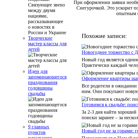
При оформлении заявки необх
Снегурочкой. Это ускорит по
опытным с
Похожие записи:
Творческие
мастер классы для
детей
Новогоднее торжество с 
Новый год является одним
Практически каждый челов
Идеи для
запоминающегося
Оформление квартиры шар
празднования
Все родители в ожидании 
годовщины
ним. Они покупают новую 
свадьбы
Готовимся к свадьбе: пои
За 2-3 дня найти хороший
поиски заранее – за неско
9 главных
Новый год не за горами: 
пунктов
идеального