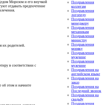
Дедом Морозом и его внучкой
Поздравления
етуют отдавать предпочтение
коллегам
влечения.
Поздравления
логопеду
Поздравления
менеджеру
Поздравления
механикам
Поздравления
министру
Поздравления
я их родителей.
моряку
Поздравления
мужчине
Поздравления
тиру в соответствии с
мужчине
Поздравления на
английском языке
Поздравления на
заказ
е об этом и начните
Поздравления на
Последний звонок
Поздравления на
свадьбу
Поздравления