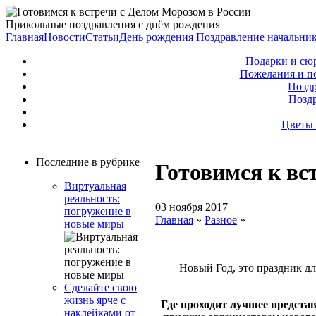
Прикольные поздравления с днём рождения
Главная
Новости
Статьи
День рождения
Поздравление начальни
Подарки и сю
Пожелания и п
Поздр
Позд
Цветы 
Последние в рубрике
Готовимся к вс
Виртуальная
реальность:
03 ноября 2017
погружение в
Главная
»
Разное
»
новые миры
Новый Год, это праздник дл
Сделайте свою
жизнь ярче с
Где проходит лучшее предста
наклейками от