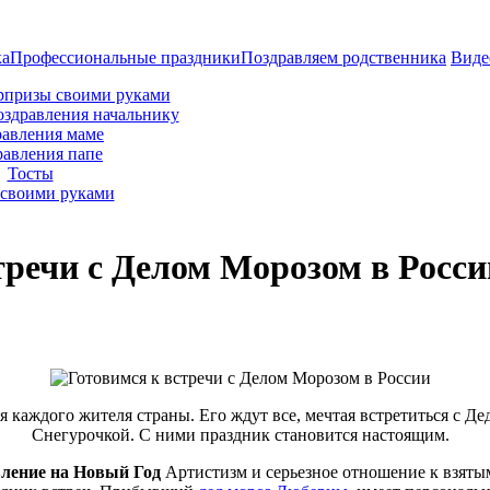
ка
Профессиональные праздники
Поздравляем родственника
Виде
рпризы своими руками
оздравления начальнику
авления маме
равления папе
Тосты
своими руками
тречи с Делом Морозом в Росси
я каждого жителя страны. Его ждут все, мечтая встретиться с Д
Снегурочкой. С ними праздник становится настоящим.
вление на Новый Год
Артистизм и серьезное отношение к взятым