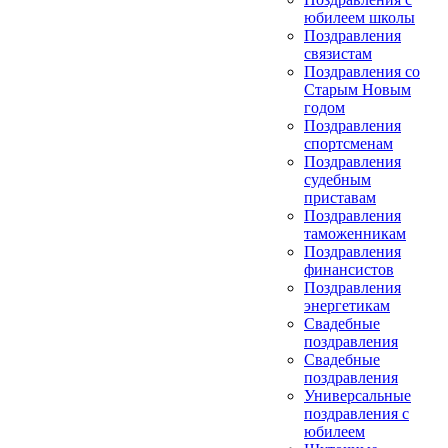
юбилеем школы
Поздравления
связистам
Поздравления со
Старым Новым
годом
Поздравления
спортсменам
Поздравления
судебным
приставам
Поздравления
таможенникам
Поздравления
финансистов
Поздравления
энергетикам
Свадебные
поздравления
Свадебные
поздравления
Универсальные
поздравления с
юбилеем