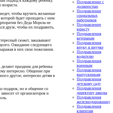
ный подход к каждому ребенку.
Поздравление с
 возраста.
должностью
Поздравление
иедет, чтобы вручить желанные
социальных
которой будет проходить с ним
работников
орпоратив без Деда Мороза не
Поздравление
я друзе, чтобы их поздравить,
юристу
Поздравления
ветеранам
нтересный сюжет, заказывают
Поздравления
надолго. Ожидание следующего
внуку и внучке
выражая в них свои пожелания.
Поздравления
водителю
Поздравления
военным
, делают праздник для ребенка
Поздравления
к ему интересно. Общение при
выпускникам
ного другое, интересно детям в
Поздравления
детскому саду
Поздравления
ко подарок, но и общение со
директору школы
 зависит от организаторов и
Поздравления
оль.
железнодорожнику
Поздравления
клиентам