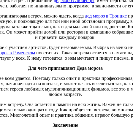
одних встреч. Прибывший
дед мороз Люберцы
, имеет персональ
чен, работает по индивидуально программе, в зависимости от его
ганизаторам встреч, можно ждать, когда
дед мороз в Троицке
пр
сную, и подходящую для той или иной обстановки программу, в 
одумана также тщательно, как и для малышей или подростков. К
ик. Он может прийти домой или ресторан в компанию собравшихс
и привезти каждому подарок.
ое с участием артистов, будет незабываемым. Выбрав из меню и
ороз в Раменском
посетит их. Такая встреча остается в памяти 
вует у всех. К нему готовятся, о нем мечтают и пишут письма, 
Для чего приглашают Деда мороза
не всем удается. Поэтому только опыт и практика профессионала
, начинает идти на контакт, и может начать веселиться так, ка
тием героев любимых мультипликационных фильмов, все это и м
любом возрасте.
им встречу. Она остается в памяти на всю жизнь. Важен не толь
мся только один раз в году. Как пройдет эта встреча, во многом
стов. Многолетний опыт и практика общения, играют большую р
Заключение