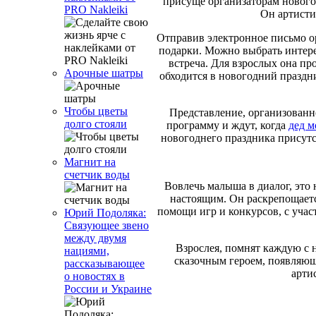
присуще организаторам новог
PRO Nakleiki
Он артисти
Отправив электронное письмо ор
подарки. Можно выбрать интере
встреча. Для взрослых она пр
Арочные шатры
обходится в новогодний праздн
Чтобы цветы
Представление, организованн
долго стояли
программу и ждут, когда
дед м
новогоднего праздника присутст
Магнит на
счетчик воды
Вовлечь малыша в диалог, это 
настоящим. Он раскрепощается
помощи игр и конкурсов, с учас
Юрий Подоляка:
Связующее звено
между двумя
Взрослея, помнят каждую с н
нациями,
сказочным героем, появляющи
рассказывающее
арти
о новостях в
России и Украине