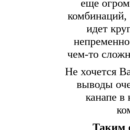
еще огром
комбинаций, 
идет кру
непременно
чем-то слож
Не хочется Ва
выводы оче
канапе в
ко
Таким 