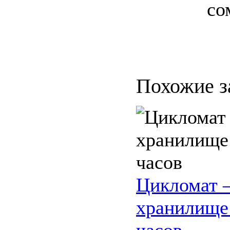
со
Похожие з
Цикломат –
хранилище
часов