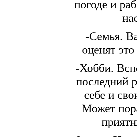
погоде и ра
на
-Семья. 
оценят это
-Хобби. Всп
последний р
себе и св
Может пор
приятн