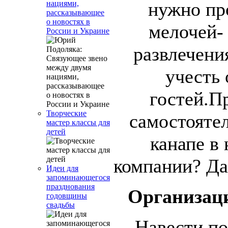
нужно пр
нациями,
рассказывающее
о новостях в
мелочей- 
России и Украине
развлечения
учесть
гостей.П
Творческие
самостоятел
мастер классы для
детей
канапе в
компании? Да
Идеи для
запоминающегося
празднования
Организац
годовщины
свадьбы
Навести по