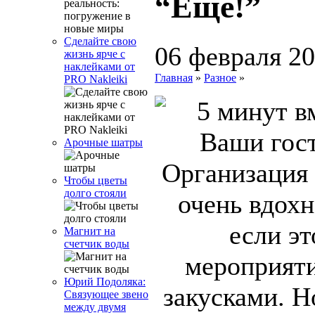
“Еще!”
Сделайте свою
06 февраля 2
жизнь ярче с
наклейками от
Главная
»
Разное
»
PRO Nakleiki
Арочные шатры
Организация
Чтобы цветы
долго стояли
очень вдохн
если э
Магнит на
счетчик воды
мероприяти
Юрий Подоляка:
закусками. Н
Связующее звено
между двумя