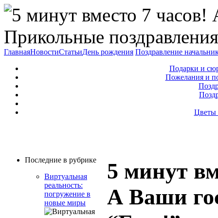
Прикольные поздравления
Главная
Новости
Статьи
День рождения
Поздравление начальни
Подарки и сю
Пожелания и п
Поздр
Позд
Цветы 
Последние в рубрике
5 минут вм
Виртуальная
реальность:
А Ваши го
погружение в
новые миры