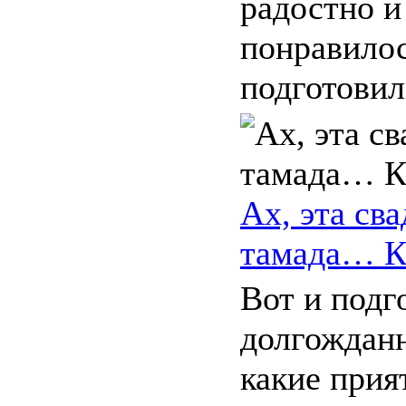
радостно и
понравило
подготовили
Ах, эта св
тамада… Ка
Вот и подг
долгожданн
какие прия