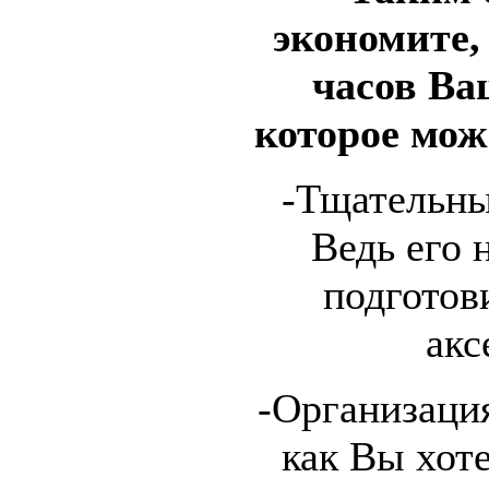
экономите,
часов Ва
которое мож
-Тщательны
Ведь его 
подготов
акс
-Организация
как Вы хот