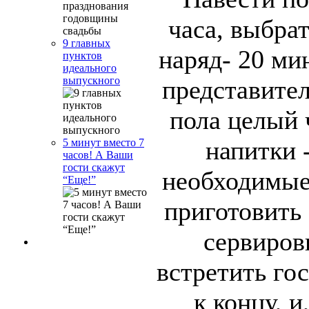
часа, выбра
9 главных
наряд- 20 ми
пунктов
идеального
выпускного
представите
пола целый 
напитки -
5 минут вместо 7
часов! А Ваши
гости скажут
необходимые
“Еще!”
приготовить 
сервировк
встретить го
к концу, и