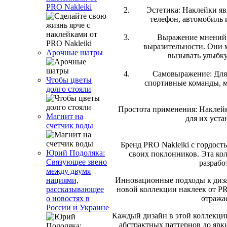
PRO Nakleiki
Эстетика: Наклейки яв
телефон, автомобиль 
Выражение мнений:
выразительности. Они 
Арочные шатры
вызывать улыбку
Самовыражение: Для 
Чтобы цветы
спортивные команды, м
долго стояли
Простота применения: Наклейк
Магнит на
для их уст
счетчик воды
Бренд PRO Nakleiki с гордост
Юрий Подоляка:
своих поклонников. Эта кол
Связующее звено
разрабо
между двумя
Инновационные подходы к диза
нациями,
новой коллекции наклеек от PR
рассказывающее
отража
о новостях в
России и Украине
Каждый дизайн в этой коллекции
абстрактных паттернов до яр