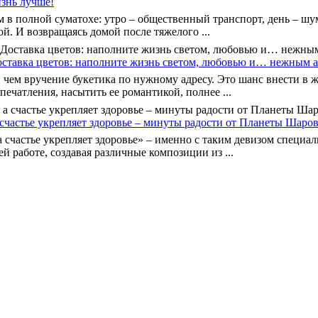
знь лучше!
 в полной суматохе: утро – общественный транспорт, день – ш
ой. И возвращаясь домой после тяжелого ...
вка цветов: наполните жизнь светом, любовью и… нежным 
 чем вручение букетика по нужному адресу. Это шанс внести в ж
ечатления, насытить ее романтикой, полнее ...
 счастье укрепляет здоровье – минуты радости от Планеты Шаров
а счастье укрепляет здоровье» – именно с таким девизом специа
й работе, создавая различные композиции из ...