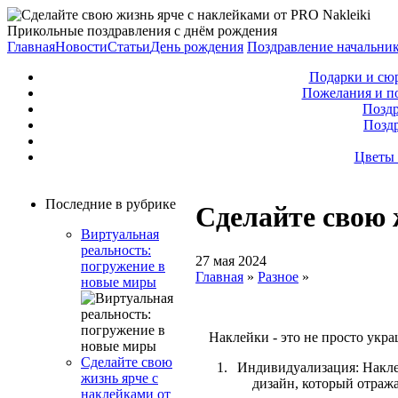
Прикольные поздравления с днём рождения
Главная
Новости
Статьи
День рождения
Поздравление начальни
Подарки и сю
Пожелания и п
Поздр
Позд
Цветы 
Последние в рубрике
Сделайте свою 
Виртуальная
реальность:
27 мая 2024
погружение в
Главная
»
Разное
»
новые миры
Наклейки - это не просто укр
Сделайте свою
Индивидуализация: Накле
жизнь ярче с
дизайн, который отража
наклейками от