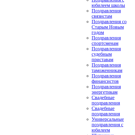
юбилеем школы
Поздравления
связистам
Поздравления со
Старым Новым
годом
Поздравления
спортсменам
Поздравления
судебным
приставам
Поздравления
таможенникам
Поздравления
финансистов
Поздравления
энергетикам
Свадебные
поздравления
Свадебные
поздравления
Универсальные
поздравления с
юбилеем