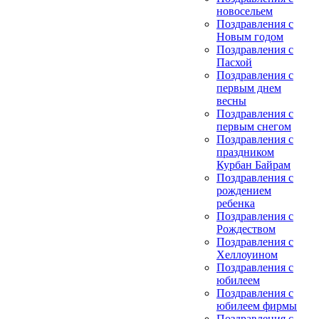
новосельем
Поздравления с
Новым годом
Поздравления с
Пасхой
Поздравления с
первым днем
весны
Поздравления с
первым снегом
Поздравления с
праздником
Курбан Байрам
Поздравления с
рождением
ребенка
Поздравления с
Рождеством
Поздравления с
Хеллоуином
Поздравления с
юбилеем
Поздравления с
юбилеем фирмы
Поздравления с