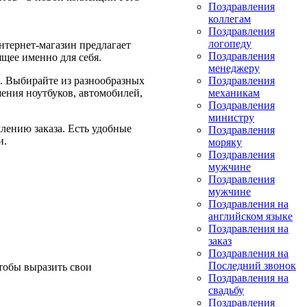
Поздравления
коллегам
Поздравления
логопеду
нтернет-магазин предлагает
Поздравления
щее именно для себя.
менеджеру
к. Выбирайте из разнообразных
Поздравления
шения ноутбуков, автомобилей,
механикам
Поздравления
министру
лению заказа. Есть удобные
Поздравления
и.
моряку
Поздравления
мужчине
Поздравления
мужчине
Поздравления на
английском языке
Поздравления на
заказ
Поздравления на
Последний звонок
чтобы выразить свои
Поздравления на
свадьбу
Поздравления