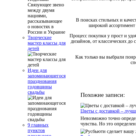
В поисках стильных и качес
широкий ассортимент 
Процесс покупки у прост и удо
Творческие
дизайнов, от классических до 
мастер классы для
детей
Как только вы выбрали понр
сп
Идеи для
запоминающегося
празднования
годовщины
свадьбы
Похожие записи:
Цветы с доставкой – луч
Невозможно точно определ
чувства. Но это определен
9 главных
пунктов
идеального