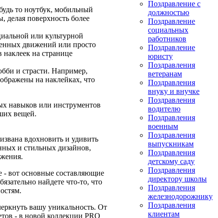
Поздравление с
будь то ноутбук, мобильный
должностью
ы, делая поверхность более
Поздравление
социальных
циальной или культурной
работников
ленных движений или просто
Поздравление
 наклеек на странице
юристу
Поздравления
обби и страсти. Например,
ветеранам
ображены на наклейках, что
Поздравления
внуку и внучке
Поздравления
бых навыков или инструментов
водителю
ших вещей.
Поздравления
военным
Поздравления
ризвана вдохновить и удивить
выпускникам
нных и стильных дизайнов,
Поздравления
ажения.
детскому саду
Поздравления
 - вот основные составляющие
директору школы
язательно найдете что-то, что
Поздравления
остям.
железнодорожнику
Поздравления
черкнуть вашу уникальность. От
клиентам
тов - в новой коллекции PRO