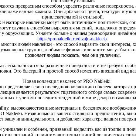
настоящему вашими.
ляются прекрасным способом украсить различные поверхности, 
или даже ванная комната. Они добавляют цвета, текстуры и узор
привлекательной и стильной.
 Некоторые наклейки могут быть источником политической, со
могут служить способом выражения мнений, поддержки опреде
 у окружающих. Узнайте больше о нашем разнообразии дизайнов
https://pronakleiki.ru/dizajn-nakleek/
.
многих людей наклейки - это способ выразить свои интересы, х
узыкальные группы, любимые фильмы или книги могут быть от
позволяет людям показать, чем они увлечены.
и легко наносятся на различные поверхности и не требуют осо
ановки. Это быстрый и простой способ изменить внешний вид ва
Новая коллекция наклеек от PRO Nakleiki
ью представляет свою последнюю коллекцию наклеек, которая п
лекция является результатом тщательного отбора самых совреме
танных с учетом последних тенденций в мире декора и самовыр
йну, высококачественные материалы и бесконечное воображение
O Nakleiki. Независимо от вашего стиля или предпочтений, вы об
ет вашу индивидуальность и добавляет характера вашим поверхн
 уникален и особенен, призваный выделить вас из толпы и под
ких иллюстраций, от минималистичных линий до эпических сюже