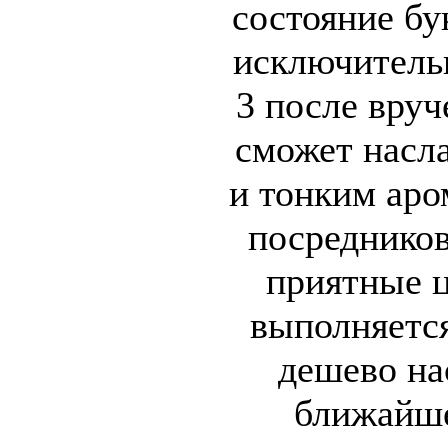
состояние бу
исключитель
3 после вру
сможет насл
и тонким аро
посредников
приятные ц
выполняется
дешево нас
ближайше