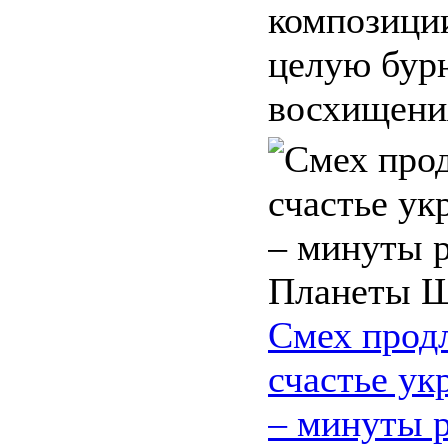
композици
целую бур
восхищения
Смех продл
счастье ук
– минуты р