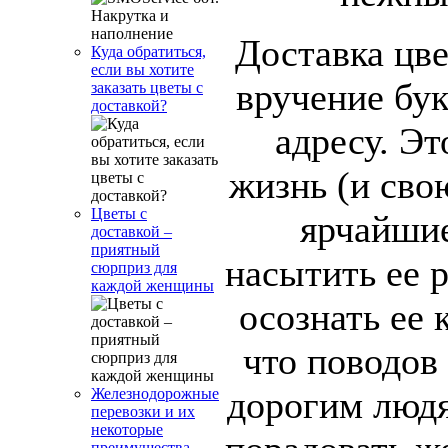
Доставка цве
Куда обратиться,
если вы хотите
вручение бу
заказать цветы с
доставкой?
адресу. Эт
жизнь (и сво
Цветы с
ярчайшие
доставкой –
приятный
насытить ее 
сюрприз для
каждой женщины
осознать ее 
что поводов
дорогим люд
Железнодорожные
перевозки и их
некоторые
преимущества