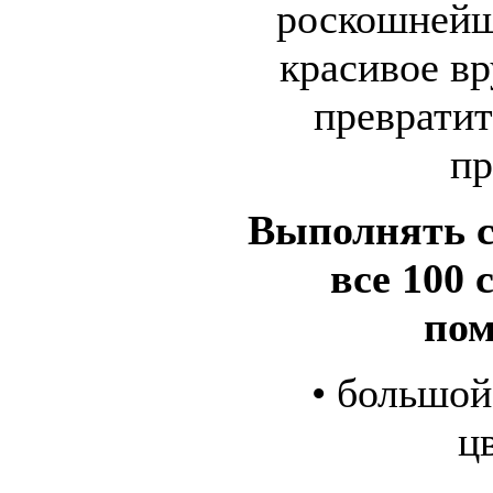
роскошней
красивое в
превратит
пр
Выполнять с
все 100
по
• большой
ц