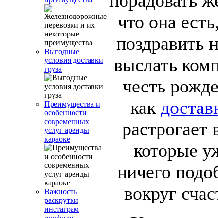
порадовать же
что она ест
поздравить 
Выгодные
выслать ком
условия доставки
груза
честь рож
как
достав
Преимущества и
особенности
современных
растрогает 
услуг аренды
караоке
которые у
ничего подо
вокруг счас
Важность
раскрутки
инстаграм
профиля