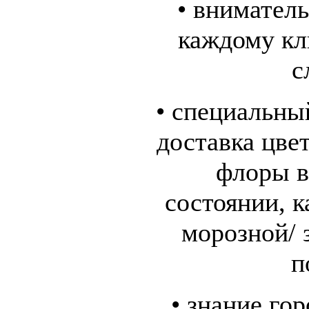
• внимател
каждому кл
с
• специальны
доставка цве
флоры в
состоянии, к
морозной/ 
п
• знание го