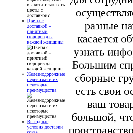
осуществля
Цветы с
разные на
доставкой –
приятный
касается о
сюрприз для
каждой женщины
узнать инфо
Большим сп
сборные гру
Железнодорожные
перевозки и их
некоторые
есть свои о
преимущества
ваш това
большой, чт
Выгодные
пространство
условия доставки
груза