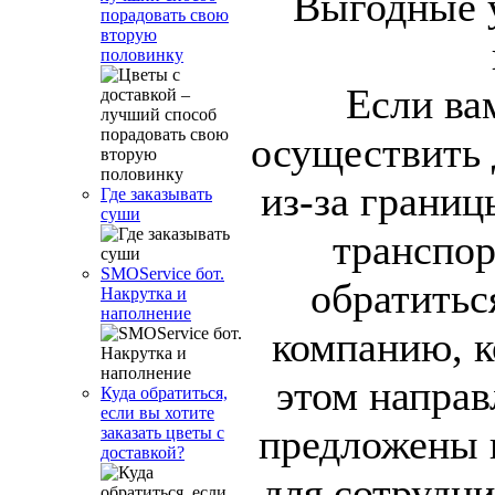
порадовать свою
вторую
половинку
Если ва
осуществить 
из-за границ
Где заказывать
суши
транспор
SMOService бот.
обратитьс
Накрутка и
наполнение
компанию, к
этом направ
Куда обратиться,
если вы хотите
предложены 
заказать цветы с
доставкой?
для сотрудни