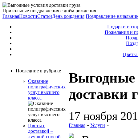
Прикольные поздравления с днём рождения
Главная
Новости
Статьи
День рождения
Поздравление начальни
Подарки и сю
Пожелания и п
Поздр
Позд
Цветы 
Последние в рубрике
Выгодные 
Оказание
полиграфических
доставки г
услуг высшего
класса
17 ноября 20
Главная
»
Услуги
»
Цветы с
доставкой –
лучший способ