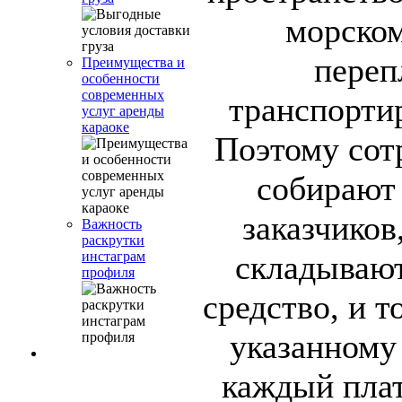
морском
переп
Преимущества и
особенности
современных
транспортир
услуг аренды
караоке
Поэтому сот
собирают 
заказчиков
Важность
раскрутки
складывают
инстаграм
профиля
средство, и т
указанному 
каждый плат