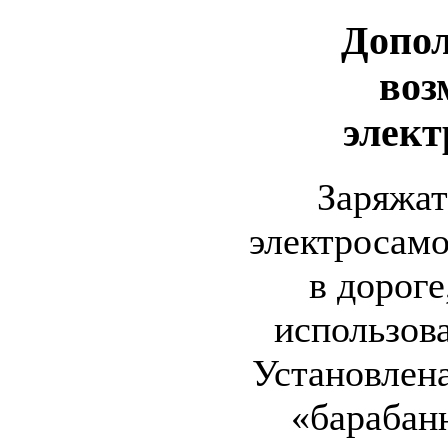
Допо
воз
элект
Заряжат
электросам
в дороге
использов
Установлена
«барабанн