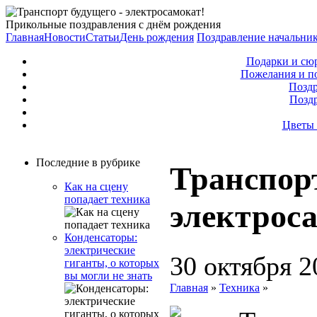
Прикольные поздравления с днём рождения
Главная
Новости
Статьи
День рождения
Поздравление начальни
Подарки и сю
Пожелания и п
Поздр
Позд
Цветы 
Последние в рубрике
Транспорт
Как на сцену
попадает техника
электрос
Конденсаторы:
электрические
30 октября 2
гиганты, о которых
вы могли не знать
Главная
»
Техника
»