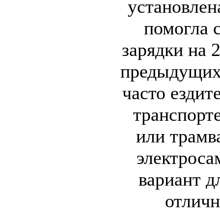
установлена
помогла 
зарядки на 2
предыдущих
часто ездит
транспорте
или трамва
электроса
вариант д
отлич