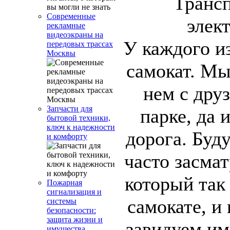
Современные
рекламные
видеоэкраны на
У каждого из
передовых трассах
Москвы
самокат. Мы
нем с друз
Запчасти для
парке, да 
бытовой техники,
ключ к надежности
дорога. Буд
и комфорту
часто засмат
который так
Пожарная
сигнализация и
самокате, и 
системы
безопасности:
защита жизни и
завидуем им
имущества