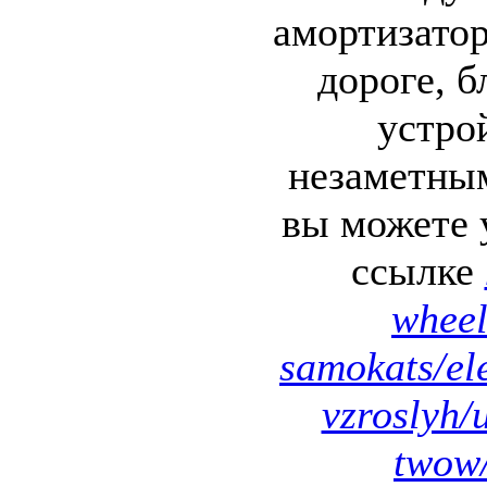
амортизатор
дороге, б
устро
незаметны
вы можете 
ссылке
wheel
samokats/el
vzroslyh/
twow/