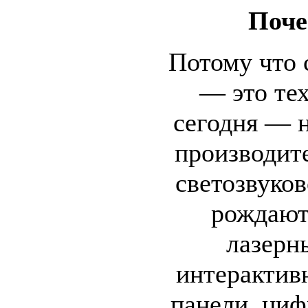
Поче
Потому что 
— это те
сегодня — 
производите
светозвуко
рождают
лазерн
интерактив
панели, ци