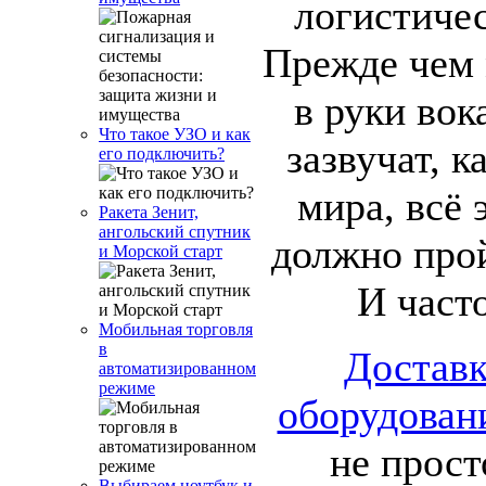
логистичес
Прежде чем
в руки вок
Что такое УЗО и как
зазвучат, к
его подключить?
мира, всё 
Ракета Зенит,
ангольский спутник
должно про
и Морской старт
И част
Мобильная торговля
в
Доставк
автоматизированном
режиме
оборудован
не прос
Выбираем ноутбук и