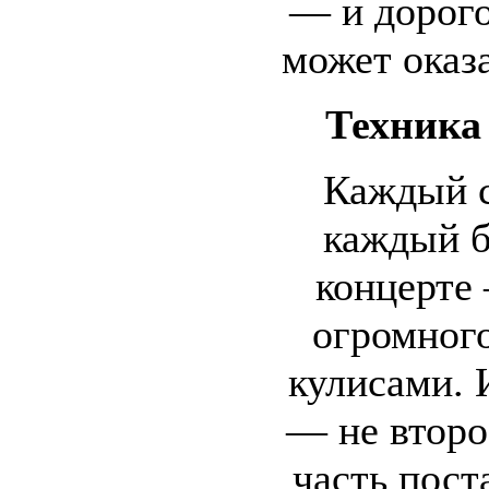
— и дорог
может оказа
Техника
Каждый с
каждый б
концерте 
огромного
кулисами. 
— не второ
часть пост