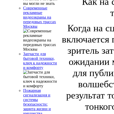
Современные
рекламные
видеоэкраны на
передовых трассах
Когда на сц
Москвы
включается 
зритель за
Запчасти для
ожидании м
бытовой техники,
ключ к надежности
и комфорту
для публи
волшебс
Пожарная
результат 
сигнализация и
системы
тонког
безопасности:
защита жизни и
имущества