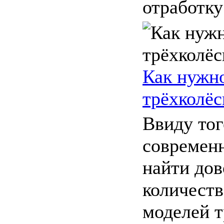
отработку
Как нужн
трёхколё
Ввиду тог
современ
найти до
количест
моделей 