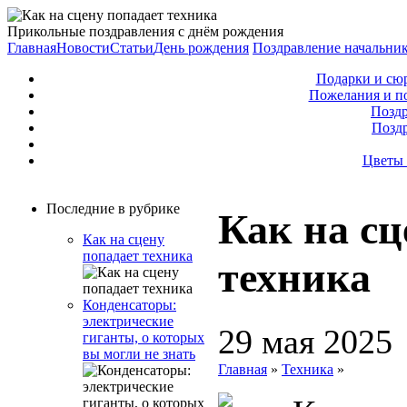
Прикольные поздравления с днём рождения
Главная
Новости
Статьи
День рождения
Поздравление начальни
Подарки и сю
Пожелания и п
Поздр
Позд
Цветы 
Последние в рубрике
Как на сц
Как на сцену
попадает техника
техника
Конденсаторы:
электрические
29 мая 2025
гиганты, о которых
вы могли не знать
Главная
»
Техника
»