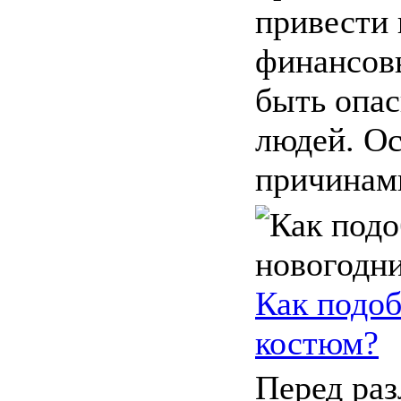
привести 
финансов
быть опас
людей. О
причинами
Как подоб
костюм?
Перед ра