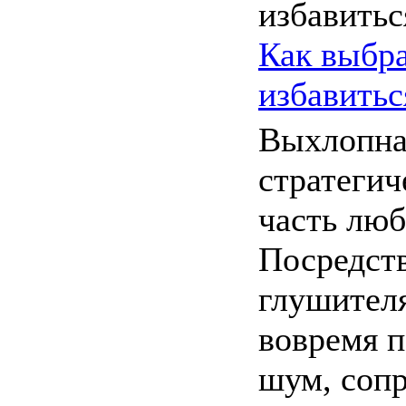
Как выбра
избавитьс
Выхлопная
стратегич
часть люб
Посредст
глушителя
вовремя п
шум, соп