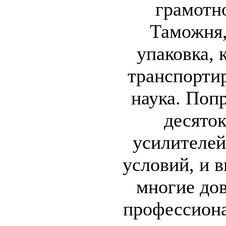
грамотно
Таможня,
упаковка, 
транспорти
наука. Поп
десято
усилителей
условий, и 
многие до
профессион