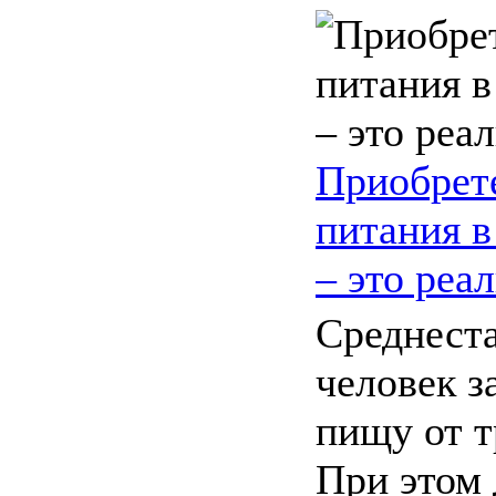
Приобрет
питания 
– это реа
Среднест
человек з
пищу от т
При этом 