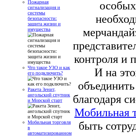
особых
Пожарная
сигнализация и
системы
необход
безопасности:
защита жизни и
мерчандай
имущества
представите
контроля и 
Что такое УЗО и как
И на эт
его подключить?
объединить
Ракета Зенит,
ангольский спутник
благодаря с
и Морской старт
Мобильная т
быть сотру
Мобильная торговля
в
автоматизированном