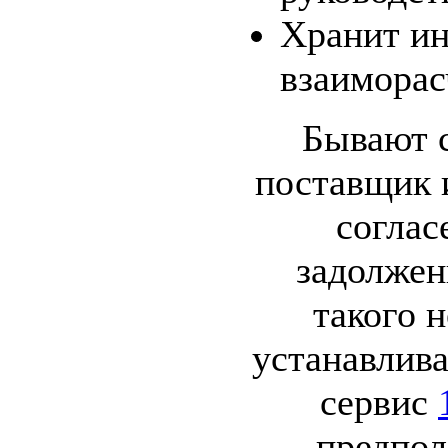
Хранит и
взаиморас
Бывают с
поставщик 
соглас
задолжен
такого 
устанавлив
сервис
предпол