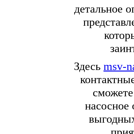
детальное о
представл
котор
заин
Здесь
msv-n
контактные
сможете 
насосное 
выгодных
прия