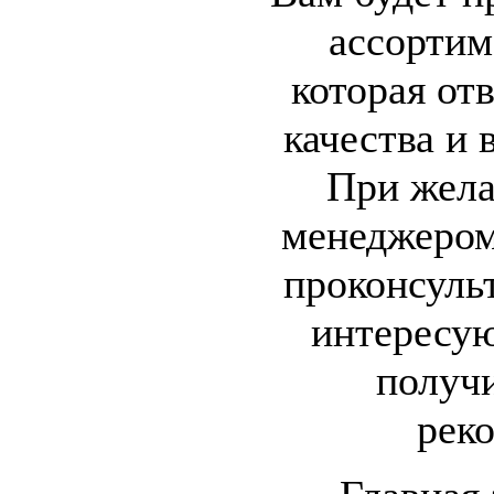
ассортим
которая от
качества и 
При жела
менеджером
проконсульт
интересу
получ
рек