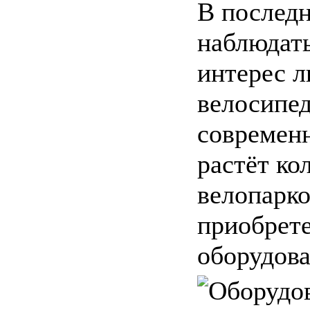
В послед
наблюдать
интерес л
велосипед
современ
растёт ко
велопарко
приобрет
оборудован