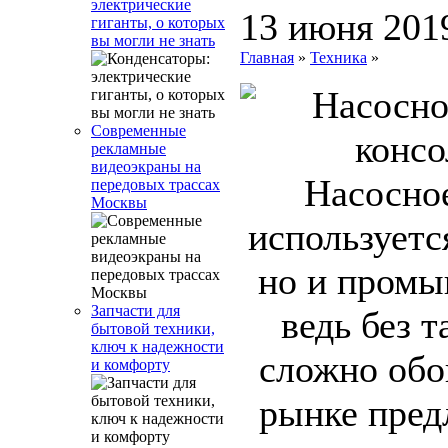
электрические
13 июня 201
гиганты, о которых
вы могли не знать
Главная
»
Техника
»
Современные
рекламные
видеоэкраны на
Насосно
передовых трассах
Москвы
используется
но и промы
Запчасти для
ведь без 
бытовой техники,
ключ к надежности
сложно обо
и комфорту
рынке пред