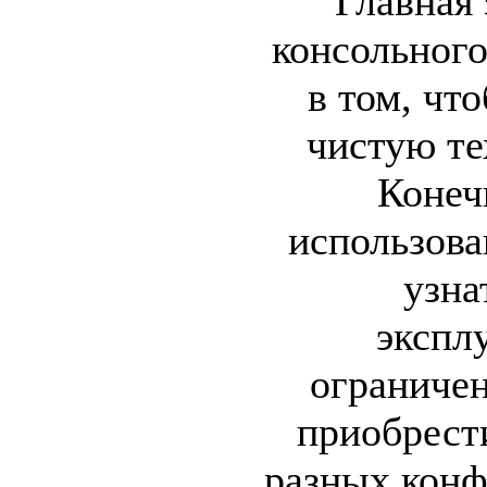
Главная 
консольного
в том, чт
чистую те
Конеч
использов
узна
экспл
ограниче
приобрест
разных конф