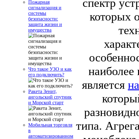
спектр уст
Пожарная
сигнализация и
которых 
системы
безопасности:
защита жизни и
тех
имущества
характ
особенно
наиболее
Что такое УЗО и как
его подключить?
является
на
Ракета Зенит,
которы
ангольский спутник
и Морской старт
разновидн
типа. Агрег
Мобильная торговля
в
автоматизированном