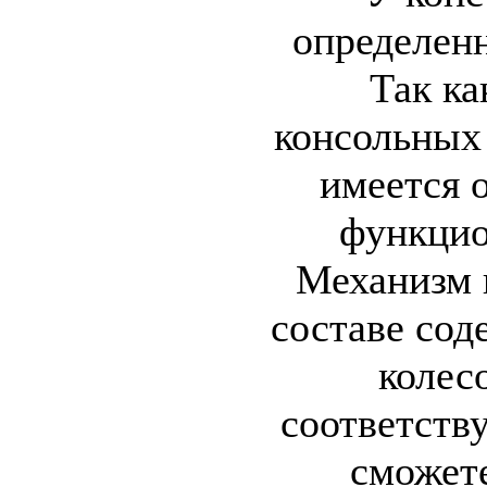
определен
Так ка
консольных 
имеется о
функцио
Механизм 
составе сод
колесо
соответств
сможете