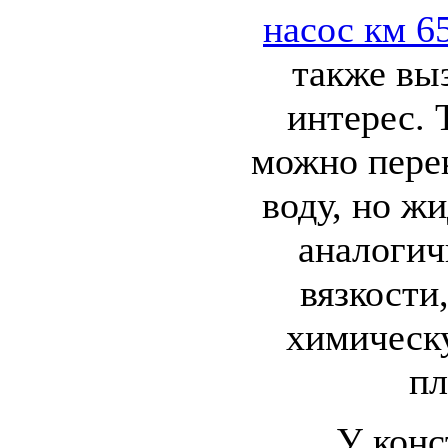
насос км 6
также вы
интерес. 
можно перек
воду, но ж
аналогич
вязкости
химическ
пл
У конс