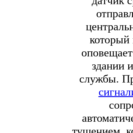
датчик с
отправл
централь
который 
оповещает
здании 
службы. П
сигнал
сопр
автомати
тушением, к