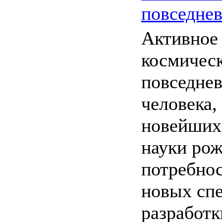
повседне
Активное
космическ
повседне
человека,
новейших
науки ро
потребнос
новых сп
разработки