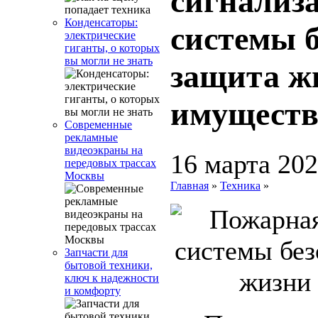
сигнализ
Конденсаторы:
системы б
электрические
гиганты, о которых
вы могли не знать
защита ж
имуществ
Современные
рекламные
видеоэкраны на
16 марта 20
передовых трассах
Москвы
Главная
»
Техника
»
Запчасти для
бытовой техники,
ключ к надежности
и комфорту