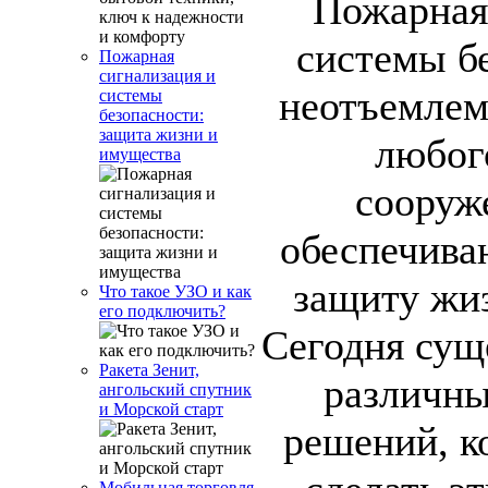
Пожарная
системы бе
Пожарная
сигнализация и
неотъемлем
системы
безопасности:
защита жизни и
любог
имущества
сооруж
обеспечива
защиту жи
Что такое УЗО и как
его подключить?
Сегодня сущ
Ракета Зенит,
различны
ангольский спутник
и Морской старт
решений, к
Мобильная торговля