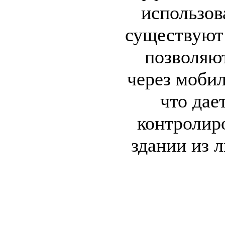
использов
существуют
позволяю
через моби
что дае
контролир
здании из 