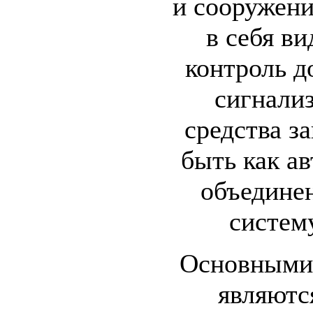
и сооружен
в себя в
контроль д
сигнали
средства з
быть как а
объедине
систем
Основными
являютс