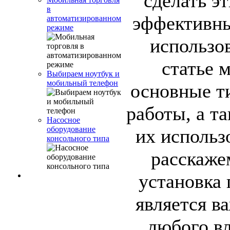
сделать э
в
эффективн
автоматизированном
режиме
использо
статье 
Выбираем ноутбук и
мобильный телефон
основные т
работы, а т
Насосное
оборудование
их использ
консольного типа
расскаже
установка
является в
любого вл