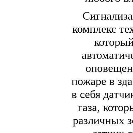
Сигнализац
комплекс те
который
автоматич
оповещен
пожаре в зд
в себя датчи
газа, кото
различных з