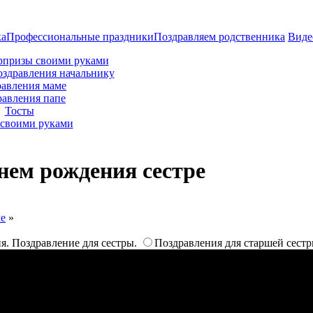
ка
Профессиональные праздники
Поздравляем родственника
Виде
рпризы своими руками
оздравления начальнику
авления маме
равления папе
Тосты
своими руками
нем рождения сестре
ме
»
я. Поздравление для сестры.
Поздравления для старшей сестр