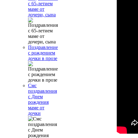
с 65-летием
маме от
дочери, сына
Поздравление
с рождением
дочки в прозе
Смс
поздравления
с Днем
рождения
маме от
дочки