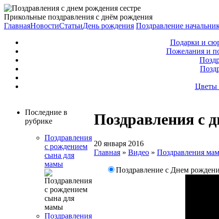
Прикольные поздравления с днём рождения
Главная
Новости
Статьи
День рождения
Поздравление начальни
Подарки и сю
Пожелания и п
Поздр
Позд
Цветы 
Последние в
Поздравления с д
рубрике
Поздравления
20 января 2016
с рождением
Главная
»
Видео
»
Поздравления ма
сына для
мамы
Поздравление с Днем рождени
Поздравления