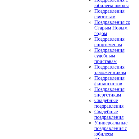
юбилеем школы
Поздравления
связистам
Поздравления со
Старым Новым
годом
Поздравления
спортсменам
Поздравления
судебным
приставам
Поздравления
таможенникам
Поздравления
финансистов
Поздравления
энергетикам
Свадебные
поздравления
Свадебные
поздравления
Универсальные
поздравления с
юбилеем