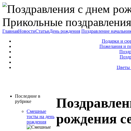
Прикольные поздравления
Главная
Новости
Статьи
День рождения
Поздравление начальни
Подарки и сю
Пожелания и п
Поздр
Позд
Цветы 
Последние в
Поздравлен
рубрике
Смешные
рождения с
тосты на день
рождения