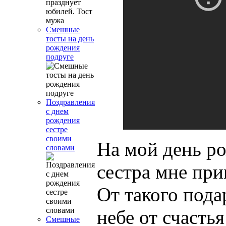
Смешные
тосты на день
рождения
подруге
Поздравления
с днем
рождения
сестре
своими
На мой день р
словами
сестра мне при
От такого пода
небе от счастья
Смешные