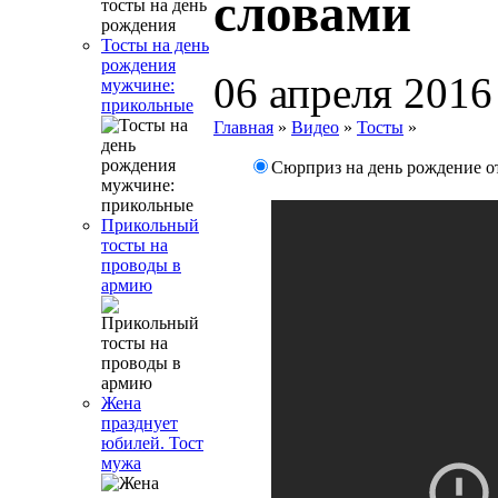
словами
Тосты на день
рождения
06 апреля 2016
мужчине:
прикольные
Главная
»
Видео
»
Тосты
»
Сюрприз на день рождение о
Прикольный
тосты на
проводы в
армию
Жена
празднует
юбилей. Тост
мужа