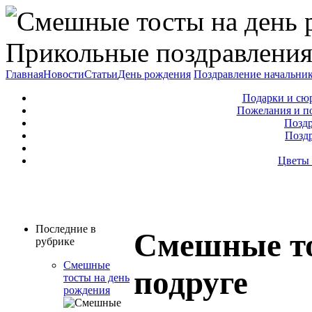
Прикольные поздравления
Главная
Новости
Статьи
День рождения
Поздравление начальни
Подарки и сю
Пожелания и п
Поздр
Позд
Цветы 
Последние в
Смешные то
рубрике
Смешные
подруге
тосты на день
рождения