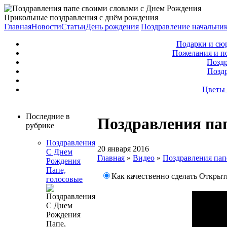
Прикольные поздравления с днём рождения
Главная
Новости
Статьи
День рождения
Поздравление начальни
Подарки и сю
Пожелания и п
Поздр
Позд
Цветы 
Последние в
Поздравления па
рубрике
Поздравления
20 января 2016
С Днем
Главная
»
Видео
»
Поздравления пап
Рождения
Папе,
Как качественно сделать Открытк
голосовые