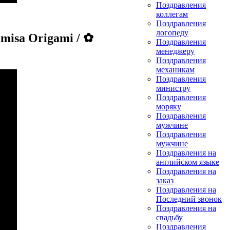
Поздравления
коллегам
Поздравления
логопеду
misa Origami / ✿
Поздравления
менеджеру
Поздравления
механикам
Поздравления
министру
Поздравления
моряку
Поздравления
мужчине
Поздравления
мужчине
Поздравления на
английском языке
Поздравления на
заказ
Поздравления на
Последний звонок
Поздравления на
свадьбу
Поздравления