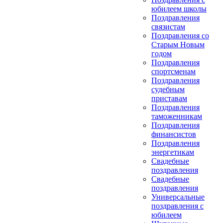
юбилеем школы
Поздравления
связистам
Поздравления со
Старым Новым
годом
Поздравления
спортсменам
Поздравления
судебным
приставам
Поздравления
таможенникам
Поздравления
финансистов
Поздравления
энергетикам
Свадебные
поздравления
Свадебные
поздравления
Универсальные
поздравления с
юбилеем