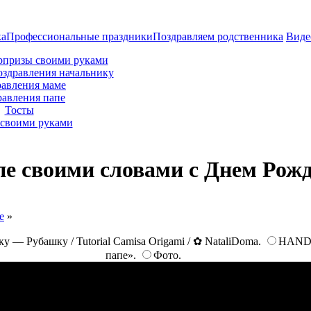
ка
Профессиональные праздники
Поздравляем родственника
Виде
рпризы своими руками
оздравления начальнику
авления маме
равления папе
Тосты
своими руками
пе своими словами с Днем Рож
е
»
у — Рубашку / Tutorial Camisa Origami / ✿ NataliDoma.
HAND 
папе».
Фото.