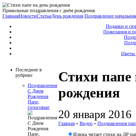
Прикольные поздравления с днём рождения
Главная
Новости
Статьи
День рождения
Поздравление начальни
Подарки и сю
Пожелания и п
Поздр
Позд
Цветы 
Последние в
Стихи папе 
рубрике
Поздравления
рождения
С Днем
Рождения
Папе,
голосовые
20 января 2016
Главная
»
Видео
»
Поздравления пап
Илюха читает стихи на ДР п