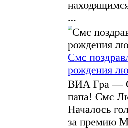
находящимся
...
Смс поздрав
рождения л
ВИА Гра — G
папа! Смс Л
Началось го
за премию М