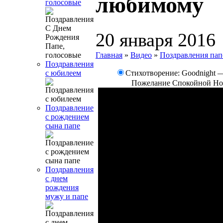
любимому
голосовые
20 января 2016
Главная
»
Видео
»
Поздравления пап
Поздравления
Стихотворение: Goodnight 
с юбилеем
Пожелание Спокойной Но
Поздравление
с рождением
сына папе
Поздравления
с днем
рождения
мужу и папе