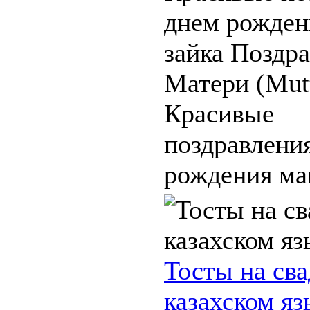
днем рожде
зайка Поздр
Матери (Mutt
Красивые
поздравлени
рождения мам
Тосты на сва
казахском яз