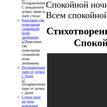
Спокойной ночи
Всем спокойной
Красивые смс
пожелания
Стихотворен
спокойной
ночи
любимому
Спокой
Поздравления
папе от дочки
с Днем
Стихи папе
на день
рождения