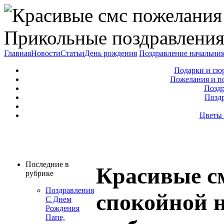
Прикольные поздравления
Главная
Новости
Статьи
День рождения
Поздравление начальни
Подарки и сю
Пожелания и п
Поздр
Позд
Цветы 
Последние в
Красивые с
рубрике
Поздравления
спокойной 
С Днем
Рождения
Папе,