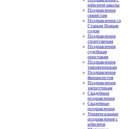
юбилеем школы
Поздравления
связистам
Поздравления со
Старым Новым
годом
Поздравления
спортсменам
Поздравления
судебным
приставам
Поздравления
таможенникам
Поздравления
финансистов
Поздравления
энергетикам
Свадебные
поздравления
Свадебные
поздравления
Универсальные
поздравления с
юбилеем