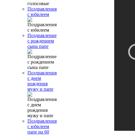
Поздравления
с юбилеем
Поздравление
с рождением
сына папе
Поздравления
с днем
рождения
мужу и папе
Поздравления
с юбилеем
папе на 60