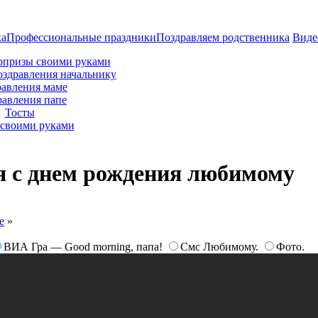
ка
Профессиональные праздники
Поздравляем родственника
Виде
рпризы своими руками
оздравления начальнику
авления маме
равления папе
Тосты
своими руками
я с днем рождения любимому
е
»
ВИА Гра — Good morning, папа!
Смс Любимому.
Фото.