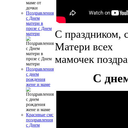
Поздравления
с Днем
матери в
прозе с Днем
С праздником, 
матери
Матери всех
мамочек поздр
Поздравления
С дне
с днем
рождения
жене и маме
Красивые смс
поздравления
с Днем