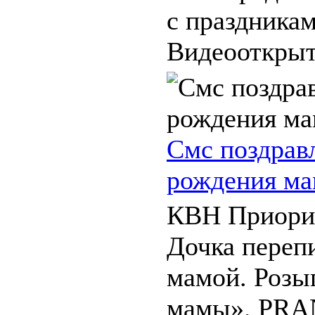
с праздникам
Видеооткрытк
Смс поздрав
рождения ма
КВН Приори
Дочка переп
мамой. Роз
мамы». PRA