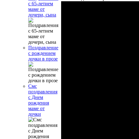
с 65-летием
маме от
дочери, сына
Поздравление
с рождением
дочки в прозе
Смс
поздравления
с Днем
рождения
маме от
дочки