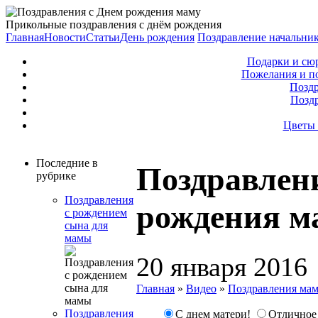
Прикольные поздравления с днём рождения
Главная
Новости
Статьи
День рождения
Поздравление начальни
Подарки и сю
Пожелания и п
Поздр
Позд
Цветы 
Последние в
Поздравлен
рубрике
Поздравления
рождения м
с рождением
сына для
мамы
20 января 2016
Главная
»
Видео
»
Поздравления ма
Поздравления
С днем матери!
Отличное 