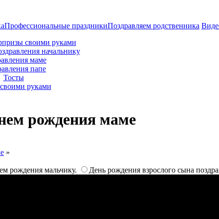
ка
Профессиональные праздники
Поздравляем родственника
Виде
рпризы своими руками
оздравления начальнику
авления маме
равления папе
Тосты
своими руками
днем рождения маме
ме
»
ем рождения мальчику.
День рождения взрослого сына поздр