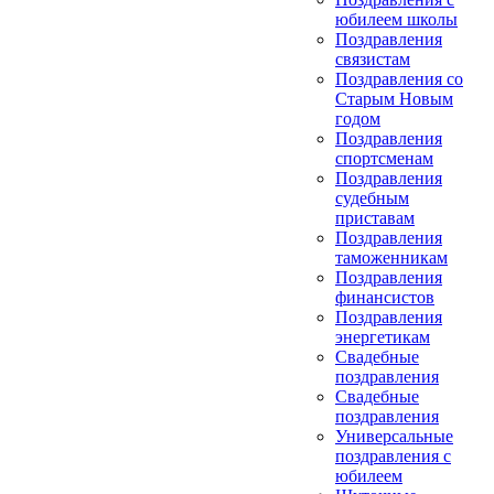
юбилеем школы
Поздравления
связистам
Поздравления со
Старым Новым
годом
Поздравления
спортсменам
Поздравления
судебным
приставам
Поздравления
таможенникам
Поздравления
финансистов
Поздравления
энергетикам
Свадебные
поздравления
Свадебные
поздравления
Универсальные
поздравления с
юбилеем