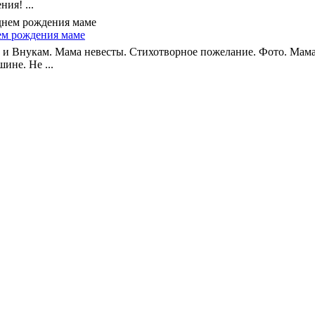
ия! ...
ем рождения маме
нукам. Мама невесты. Стихотворное пожелание. Фото. Мама! 
ине. Не ...