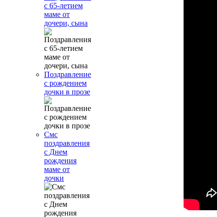
с 65-летием
маме от
дочери, сына
Поздравление
с рождением
дочки в прозе
Смс
поздравления
с Днем
рождения
маме от
дочки