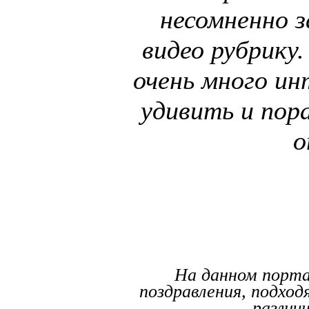
несомненно з
видео рубрику.
очень много ин
удивить и пор
о
На данном порт
поздравления, подход
различ