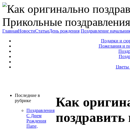
Прикольные поздравления
Главная
Новости
Статьи
День рождения
Поздравление начальни
Подарки и сю
Пожелания и п
Поздр
Позд
Цветы 
Последние в
Как оригин
рубрике
Поздравления
поздравить 
С Днем
Рождения
Папе,