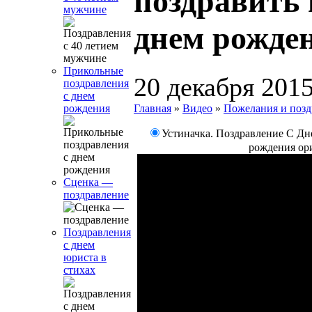
поздравить 
мужчине
днем рожде
Прикольные
20 декабря 201
поздравления
с днем
Главная
»
Видео
»
Пожелания и позд
рождения
Устиначка. Поздравление С Д
рождения ор
Сценка —
поздравление
Поздравления
с днем
юриста в
стихах