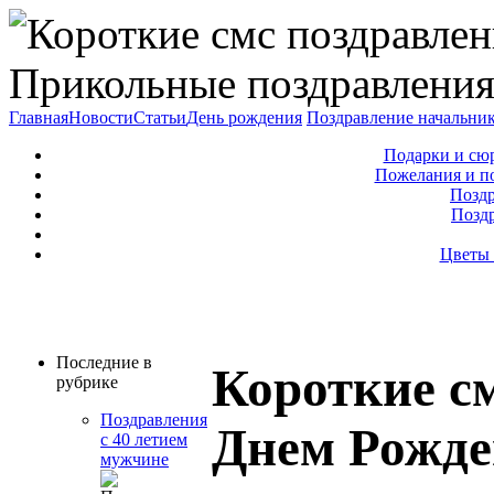
Прикольные поздравления
Главная
Новости
Статьи
День рождения
Поздравление начальни
Подарки и сю
Пожелания и п
Поздр
Позд
Цветы 
Последние в
Короткие см
рубрике
Поздравления
Днем Рожде
с 40 летием
мужчине