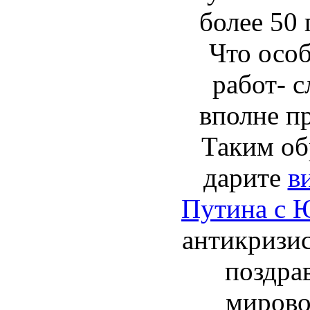
более 50 
Что особ
работ- с
вполне п
Таким об
дарите
в
Путина с 
антикризи
поздра
мирово