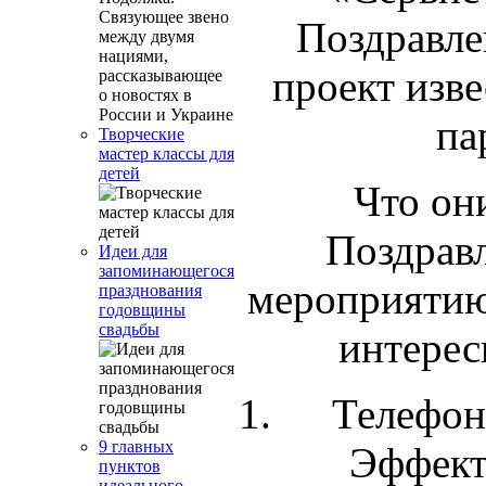
Поздравле
проект изв
па
Творческие
мастер классы для
детей
Что он
Поздрав
Идеи для
запоминающегося
мероприятию 
празднования
годовщины
свадьбы
интерес
Телефо
9 главных
Эффект
пунктов
идеального