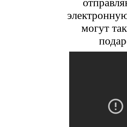
отправля
электронную
могут так
пода