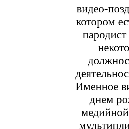
видео-позд
котором ес
пародист
некот
должнос
деятельнос
Именное ви
днем ро
медийной
мультипли