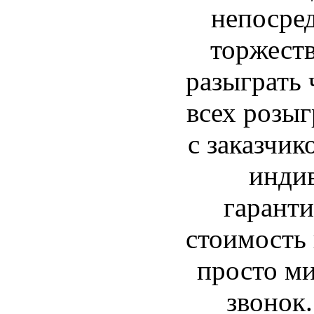
непосред
торжеств
разыграть 
всех розы
с заказчи
индив
гаранти
стоимость 
просто ми
звонок