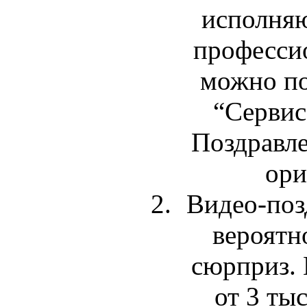
исполняю
професси
можно по
“Серви
Поздравле
ори
Видео-поз
вероятн
сюрприз. 
от 3 ты