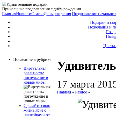
Прикольные поздравления с днём рождения
Главная
Новости
Статьи
День рождения
Поздравление начальни
Подарки и сю
Пожелания и п
Поздр
Позд
Цветы 
Последние в рубрике
Удивитель
Виртуальная
реальность:
погружение в
17 марта 201
новые миры
Главная
»
Разное
»
Сделайте свою
жизнь ярче с
наклейками от