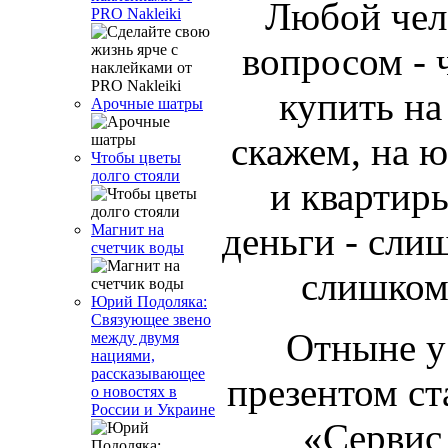
Любой чело
PRO Nakleiki
вопросом - 
купить н
Арочные шатры
скажем, на 
Чтобы цветы
долго стояли
и квартиры
деньги - сли
Магнит на
счетчик воды
слишком
Юрий Подоляка:
Связующее звено
Отныне у
между двумя
нациями,
рассказывающее
презентом ст
о новостях в
России и Украине
«Сервис