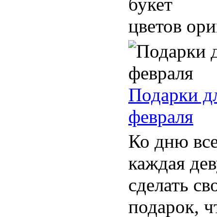
букет
цветов ори
Подарки дл
февраля
Ко дню вс
каждая де
сделать св
подарок, ч