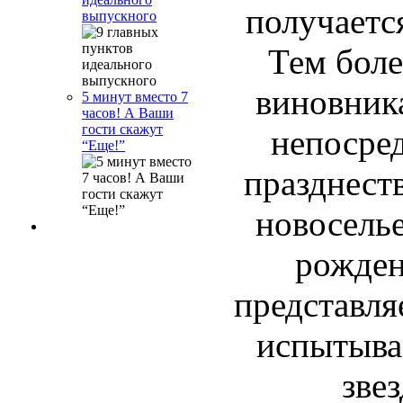
получаетс
выпускного
Тем боле
виновника
5 минут вместо 7
часов! А Ваши
гости скажут
непосред
“Еще!”
празднеств
новоселье
рожден
представля
испытыва
зве