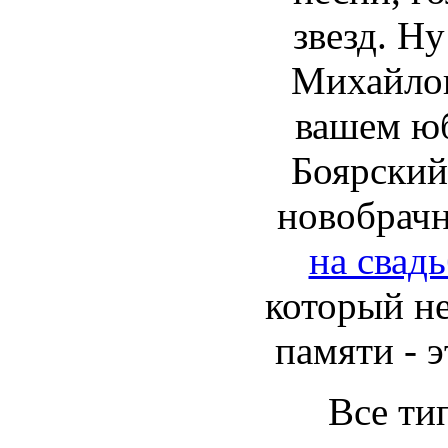
звезд. Ну
Михайлов
вашем ю
Боярский
новобрач
на свад
который не
памяти - э
Все ти