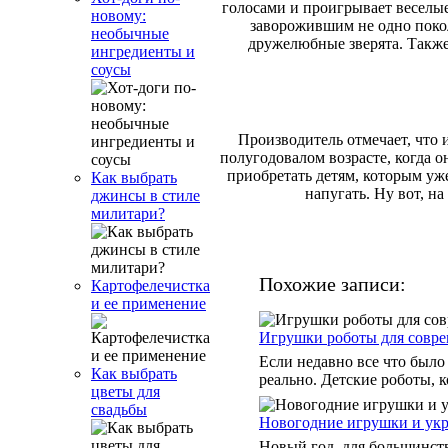
голосами и проигрывает веселые 
новому:
заворожившим не одно покол
необычные
дружелюбные зверята. Также
ингредиенты и
соусы
Производитель отмечает, что 
полугодовалом возрасте, когда 
приобретать детям, которым уж
Как выбрать
напугать. Ну вот, н
джинсы в стиле
милитари?
Похожие записи:
Картофелечистка
и ее применение
Игрушки роботы для совре
Если недавно все что было 
Как выбрать
реально. Детские роботы, к
цветы для
свадьбы
Новогодние игрушки и ук
Новый год, для большинств