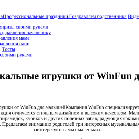
ка
Профессиональные праздники
Поздравляем родственника
Виде
рпризы своими руками
оздравления начальнику
авления маме
равления папе
Тосты
своими руками
ыкальные игрушки от WinFun 
Компания WinFun специализируетс
кция отличается стильным дизайном и высоким качеством. Мал
пирамидок, кубиков и других полезных забав, радующих ярким
 Предлагаем вниманию родителей три интересных музыкальных 
заинтересуют самых маленьких: