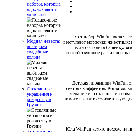
наборы, которые
вдохновляют и
удивляют
Этот набор WinFun включает
Модная невеста:
выступают мордочки животных: м
выбираем
если составить башенку, з
свадебные
способствующие развитию такти
кольца
Детская пирамидка WinFun от
световых эффектов. Когда малыш
Стеклянные
желание играть снова и снова.
украшения к
помогут развить соответствующи
рождеству в
Грузии
Юла WinFun чем-то похожа на пр
Хот-доги по-