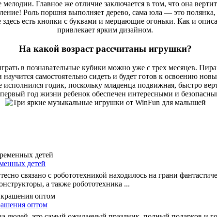
мелодии. Главное же отличие заключается в том, что она вертит
ение! Роль поршня выполняет дерево, сама юла — это полянка, 
 здесь есть кнопки с буквами и мерцающие огоньки. Как и опис
привлекает ярким дизайном.
На какой возраст рассчитаны игрушки?
играть в познавательные кубики можно уже с трех месяцев. Пи
он научится самостоятельно сидеть и будет готов к освоению но
е исполнился годик, поскольку младенца подвижная, быстро вер
а первый год жизни ребенок обеспечен интересными и безопасн
менных детей
тесно связано с робототехникой находилось на грани фантастиче
онструкторы, а также робототехника ...
рашения оптом
а людей, это самый ожидаемый праздник, полный подарков и го