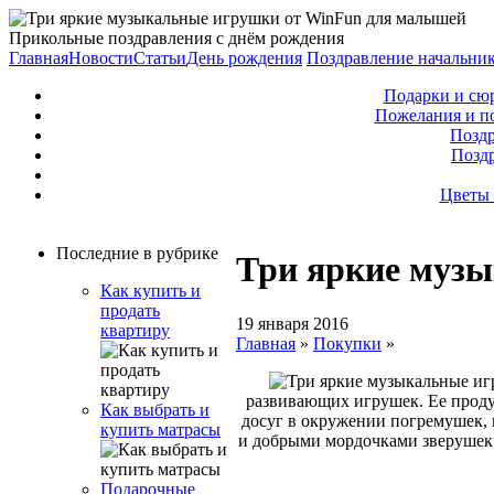
Прикольные поздравления с днём рождения
Главная
Новости
Статьи
День рождения
Поздравление начальни
Подарки и сю
Пожелания и п
Поздр
Позд
Цветы 
Последние в рубрике
Три яркие муз
Как купить и
продать
19 января 2016
квартиру
Главная
»
Покупки
»
развивающих игрушек. Ее проду
Как выбрать и
досуг в окружении погремушек, 
купить матрасы
и добрыми мордочками зверушек.
Подарочные