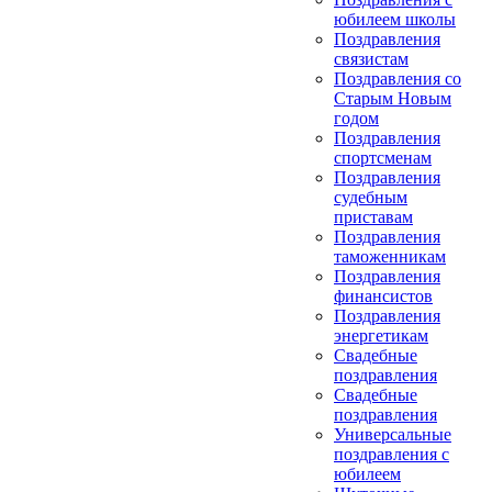
юбилеем школы
Поздравления
связистам
Поздравления со
Старым Новым
годом
Поздравления
спортсменам
Поздравления
судебным
приставам
Поздравления
таможенникам
Поздравления
финансистов
Поздравления
энергетикам
Свадебные
поздравления
Свадебные
поздравления
Универсальные
поздравления с
юбилеем