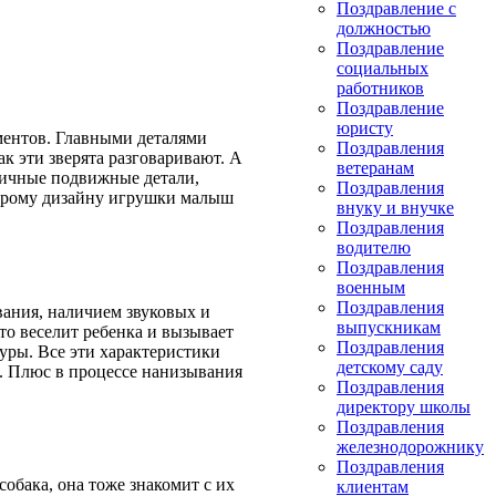
Поздравление с
должностью
Поздравление
социальных
работников
Поздравление
юристу
ментов. Главными деталями
Поздравления
 эти зверята разговаривают. А
ветеранам
зличные подвижные детали,
Поздравления
строму дизайну игрушки малыш
внуку и внучке
Поздравления
водителю
Поздравления
военным
Поздравления
вания, наличием звуковых и
выпускникам
то веселит ребенка и вызывает
Поздравления
туры. Все эти характеристики
детскому саду
. Плюс в процессе нанизывания
Поздравления
директору школы
Поздравления
железнодорожнику
Поздравления
обака, она тоже знакомит с их
клиентам