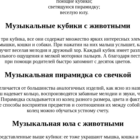
поющие кубики;
светящуюся пирамидку;
веселую юлу.
Музыкальные кубики с животными
 три кубика, все они содержат множество ярких интересных эле
ышки, кошки и собаки. При нажатии на них малыш услышит, как
азвучит веселая мелодия и дружный хор. Каждый кубик имеет ра
льного ощущения и мелкой моторики пальцев. А благодаря пе
при помощи родителей быстро запомнит с десяток цветов.
Музыкальная пирамидка со свечкой
личается от большинства аналогичных изделий, как ясно из наз
 надевает кольцо, воспроизводятся забавные мелодии и звуки, ч
 Пирамидка складывается из колец разного размера, цвета и фак
е способы восприятия предметов и соотношения их между собой
колец можно обучаться устному счету.
Музыкальная юла с животными
едставленные выше кубики: ее тоже украшают мышка, кошка и с