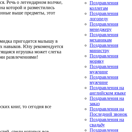
ся. Речь о легендарном волчке,
Поздравления
на которой и разместились
коллегам
анные выше предметы, этот
Поздравления
логопеду
Поздравления
менеджеру
Поздравления
механикам
рамидка пригодится малышу в
Поздравления
вых навыков. Юлу рекомендуется
министру
тящаяся игрушка может слегка
Поздравления
ыми развлечениями!
моряку
Поздравления
мужчине
Поздравления
мужчине
Поздравления на
английском языке
Поздравления на
заказ
ских книг, то сегодня все
Поздравления на
Последний звонок
Поздравления на
свадьбу
Поздравления
стей, среди которых все