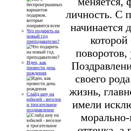
меняется, 
личность. С 
начинается д
Что подарить на
новый год
которой
преподавателю?
поворотов, 
Поздравлени
Идеи, как
провести день
рождения
своего рода
жизнь, главн
Слайд шоу на
юбилей - веселое
имели исклю
и трогательное
поздравление
морально-
оттенка, а