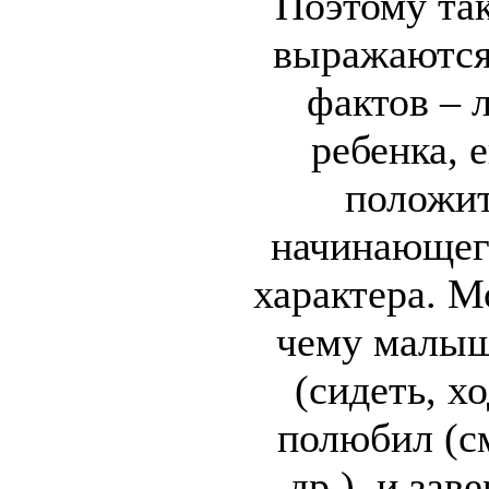
Поэтому та
выражаются
фактов – 
ребенка, 
положит
начинающег
характера. М
чему малыш
(сидеть, хо
полюбил (см
др.), и за