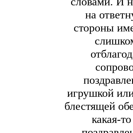
словами. И н
на ответ
стороны им
слишком
отблаго
сопров
поздравле
игрушкой или
блестящей обе
какая-то
поздравле