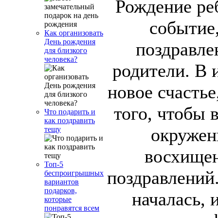
Рождение ре
событие,
Как организовать
День рождения
поздравле
для близкого
человека?
родители. В 
новое счастье
того, чтобы 
Что подарить и
как поздравить
окружен
тещу
восхищен
Топ-5
поздравлений
беспроигрышных
вариантов
подарков,
началась, 
которые
понравятся всем