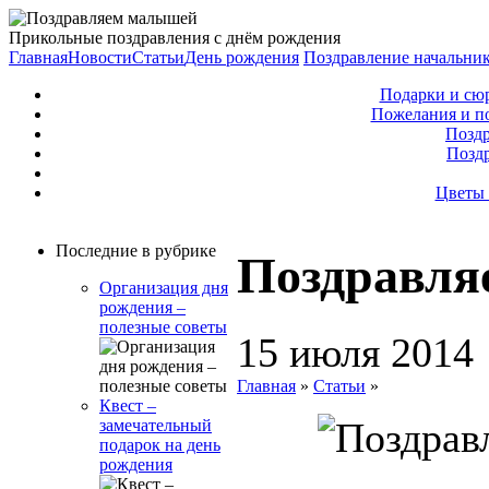
Прикольные поздравления с днём рождения
Главная
Новости
Статьи
День рождения
Поздравление начальни
Подарки и сю
Пожелания и п
Поздр
Позд
Цветы 
Последние в рубрике
Поздравл
Организация дня
рождения –
полезные советы
15 июля 2014
Главная
»
Статьи
»
Квест –
замечательный
подарок на день
рождения